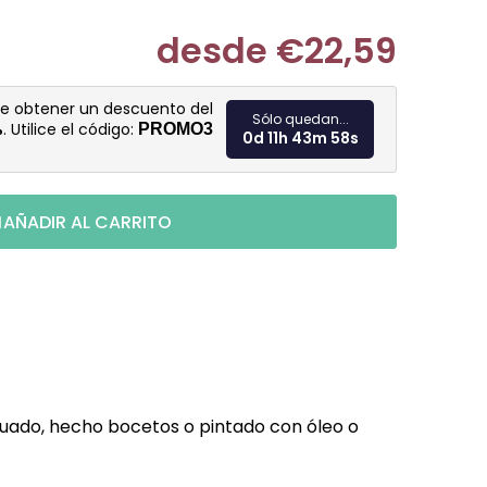
desde
€22,59
Medir prec
de obtener un descuento del
Sólo quedan...
%
. Utilice el código:
PROMO3
0d 11h 43m 57s
AÑADIR AL CARRITO
cuado, hecho bocetos o pintado con óleo o