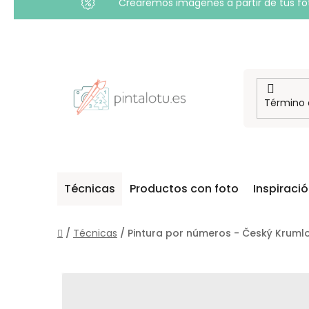
Crearemos imágenes a partir de tus foto
Ir
al
contenido
Técnicas
Productos con foto
Inspiraci
Inicio
/
Técnicas
/
Pintura por números - Český Kruml