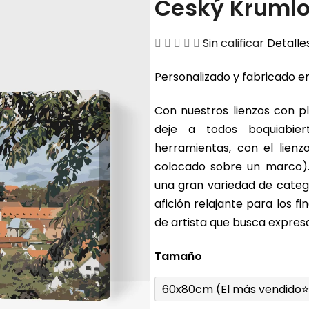
Český Krumlo
La
Sin calificar
Detalles
valoración
Personalizado y fabricado en
media
del
Con nuestros lienzos con pl
producto
deje a todos boquiabier
es
herramientas, con el lienz
de
colocado sobre un marco).
0,0
una gran variedad de catego
sobre
afición relajante para los 
5
de artista que busca expresa
estrellas.
Tamaño
60x80cm (El más vendido⭐