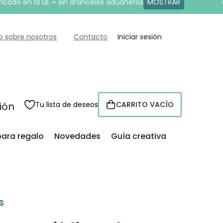
ricado en la UE = sin aranceles aduaneros
MOSTRAR
o sobre nosotros
Contacto
Iniciar sesión
sión
Tu lista de deseos
CARRITO VACÍO
CESTA
para regalo
Novedades
Guía creativa
s