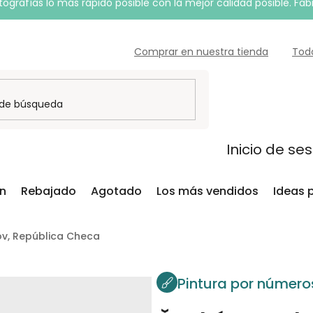
grafías lo más rápido posible con la mejor calidad posible. Fab
Comprar en nuestra tienda
Tod
Inicio de se
ón
Rebajado
Agotado
Los más vendidos
Ideas 
ov, República Checa
Pintura por número