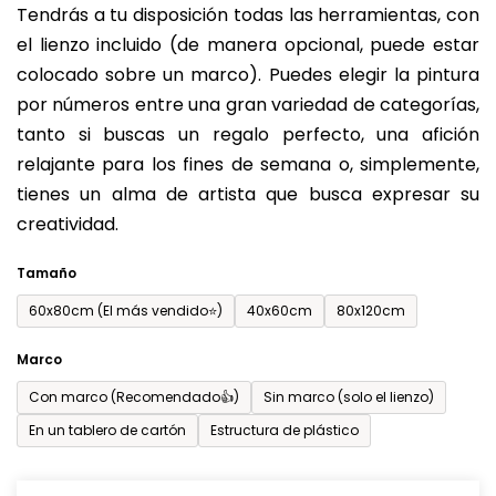
Tendrás a tu disposición todas las herramientas, con
de
el lienzo incluido (de manera opcional, puede estar
0,0
colocado sobre un marco). Puedes elegir la pintura
sobre
por números entre una gran variedad de categorías,
5
tanto si buscas un regalo perfecto, una afición
estrellas.
relajante para los fines de semana o, simplemente,
tienes un alma de artista que busca expresar su
creatividad.
Tamaño
60x80cm (El más vendido⭐)
40x60cm
80x120cm
Marco
Con marco (Recomendado👍)
Sin marco (solo el lienzo)
En un tablero de cartón
Estructura de plástico