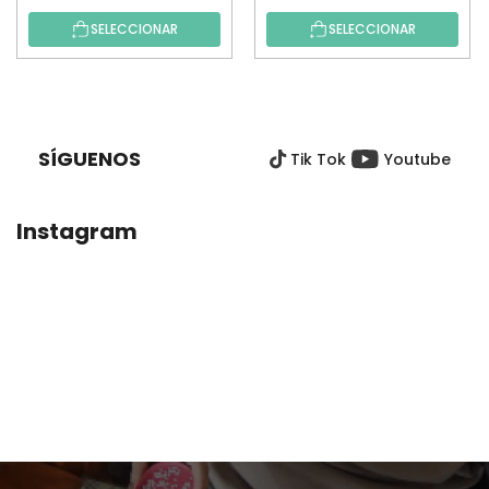
SELECCIONAR
SELECCIONAR
P
I
E
SÍGUENOS
Tik Tok
Youtube
D
E
P
Instagram
Á
G
I
N
A