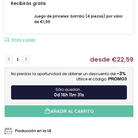
Recibirás gratis
Juego de pinceles: bambú (4 piezas) por valor
de €1,99
Envío y pago
desde
€22,59
Me
-3%
No pierdas la oportunidad de obtener un descuento del
.
Utilice el código:
PROMO3
Sólo quedan...
0d 16h 11m 31s
AÑADIR AL CARRITO
Producción en la UE