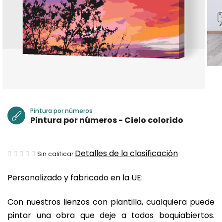
Pintura por números
Pintura por números - Cielo colorido
La
Detalles de la clasificación
Sin calificar
valoración
Personalizado y fabricado en la UE:
media
del
Con nuestros lienzos con plantilla, cualquiera puede
producto
pintar una obra que deje a todos boquiabiertos.
es