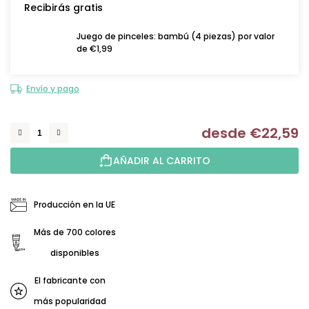
Recibirás gratis
Juego de pinceles: bambú (4 piezas) por valor
de €1,99
Envío y pago
desde
€22,59
Me
AÑADIR AL CARRITO
Producción en la UE
Más de 700 colores
disponibles
El fabricante con
más popularidad