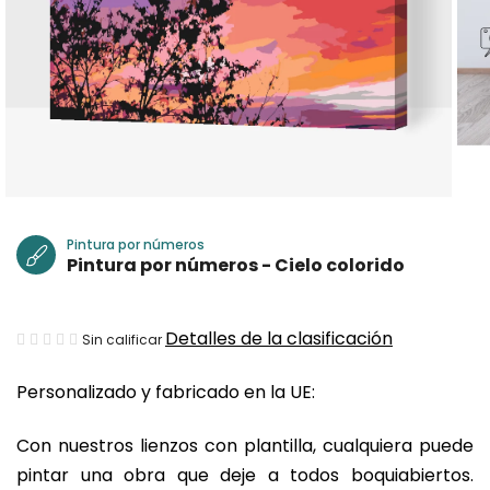
Pintura por números
Pintura por números - Cielo colorido
La
Detalles de la clasificación
Sin calificar
valoración
Personalizado y fabricado en la UE:
media
del
Con nuestros lienzos con plantilla, cualquiera puede
producto
pintar una obra que deje a todos boquiabiertos.
es