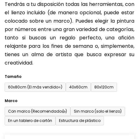
Tendrás a tu disposición todas las herramientas, con
de
el lienzo incluido (de manera opcional, puede estar
0,0
colocado sobre un marco). Puedes elegir la pintura
sobre
por números entre una gran variedad de categorías,
5
tanto si buscas un regalo perfecto, una afición
estrellas.
relajante para los fines de semana o, simplemente,
tienes un alma de artista que busca expresar su
creatividad.
Tamaño
60x80cm (El más vendido⭐)
40x60cm
80x120cm
Marco
Con marco (Recomendado👍)
Sin marco (solo el lienzo)
En un tablero de cartón
Estructura de plástico