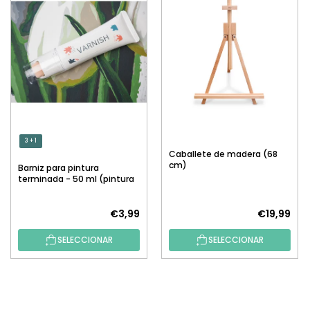
3 + 1
Caballete de madera (68
cm)
Barniz para pintura
terminada - 50 ml (pintura
por números)
€3,99
€19,99
SELECCIONAR
SELECCIONAR
P
I
E