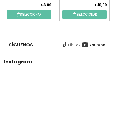
€3,99
€19,99
SELECCIONAR
SELECCIONAR
P
I
E
SÍGUENOS
Tik Tok
Youtube
D
E
P
Instagram
Á
G
I
N
A