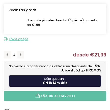
Recibirás gratis
Juego de pinceles: bambú (4 piezas) por valor
de €1,99
Envío y pago
desde
€21,39
Me
-5%
No pierdas la oportunidad de obtener un descuento del
.
Utilice el código:
PROMO5
Sólo quedan...
0d 1h 14m 46s
AÑADIR AL CARRITO