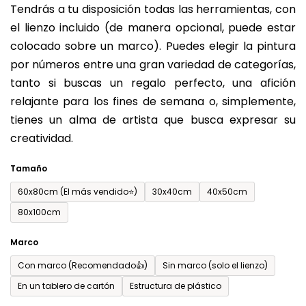
Tendrás a tu disposición todas las herramientas, con
de
el lienzo incluido (de manera opcional, puede estar
0,0
colocado sobre un marco). Puedes elegir la pintura
sobre
por números entre una gran variedad de categorías,
5
tanto si buscas un regalo perfecto, una afición
estrellas.
relajante para los fines de semana o, simplemente,
tienes un alma de artista que busca expresar su
creatividad.
Tamaño
60x80cm (El más vendido⭐)
30x40cm
40x50cm
80x100cm
Marco
Con marco (Recomendado👍)
Sin marco (solo el lienzo)
En un tablero de cartón
Estructura de plástico