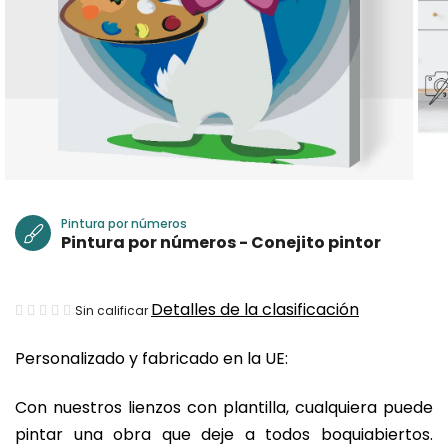
Pintura por números
Pintura por números - Conejito pintor
La
Detalles de la clasificación
Sin calificar
valoración
Personalizado y fabricado en la UE:
media
del
Con nuestros lienzos con plantilla, cualquiera puede
producto
pintar una obra que deje a todos boquiabiertos.
es