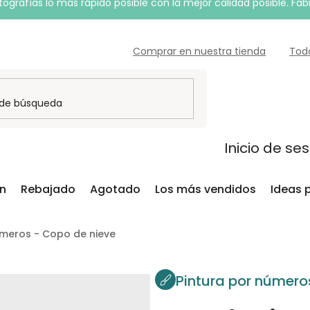
grafías lo más rápido posible con la mejor calidad posible. Fab
Comprar en nuestra tienda
Tod
Inicio de se
ón
Rebajado
Agotado
Los más vendidos
Ideas 
úmeros - Copo de nieve
Pintura por número