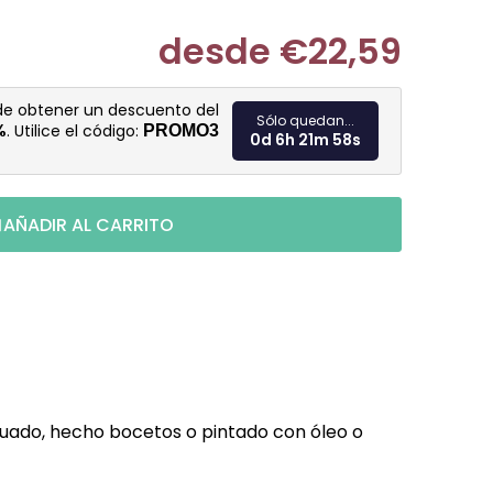
desde
€22,59
Medir prec
 de obtener un descuento del
Sólo quedan...
%
. Utilice el código:
PROMO3
0d 6h 21m 56s
AÑADIR AL CARRITO
cuado, hecho bocetos o pintado con óleo o