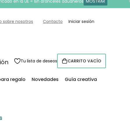
ricado en la UE = sin aranceles aduaneros
MOSTRAR
o sobre nosotros
Contacto
Iniciar sesión
sión
Tu lista de deseos
CARRITO VACÍO
CESTA
para regalo
Novedades
Guía creativa
s