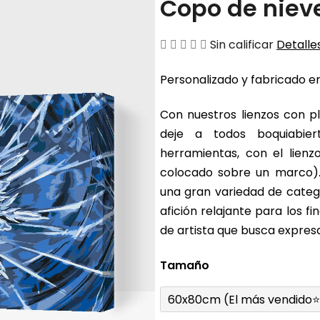
Copo de niev
La
Sin calificar
Detalles
valoración
Personalizado y fabricado en
media
del
Con nuestros lienzos con pl
producto
deje a todos boquiabier
es
herramientas, con el lienz
de
colocado sobre un marco).
0,0
una gran variedad de catego
sobre
afición relajante para los 
5
de artista que busca expresa
estrellas.
Tamaño
60x80cm (El más vendido⭐