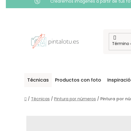
Crearemos imágenes a partir de tus foto
Ir
al
contenido
Técnicas
Productos con foto
Inspiraci
Inicio
/
Técnicas
/
Pintura por números
/
Pintura por n