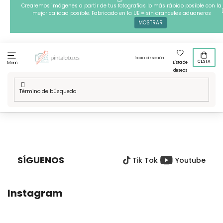
Ir
Crearemos imágenes a partir de tus fotografías lo más rápido posible con la
mejor calidad posible. Fabricado en la UE = sin aranceles aduaneros
al
MOSTRAR
contenido
Inicio de sesión
CESTA
Lista de
Menú
deseos
Inicio
/
Técnicas
/
Pintura por números
/
Nuestros disenos
/
Aficiones
/
Deportes
P
I
E
SÍGUENOS
Tik Tok
Youtube
D
E
P
Instagram
Á
G
I