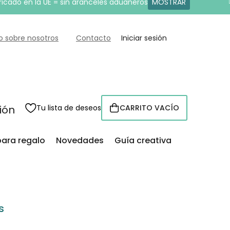
ricado en la UE = sin aranceles aduaneros
MOSTRAR
o sobre nosotros
Contacto
Iniciar sesión
sión
Tu lista de deseos
CARRITO VACÍO
CESTA
para regalo
Novedades
Guía creativa
s