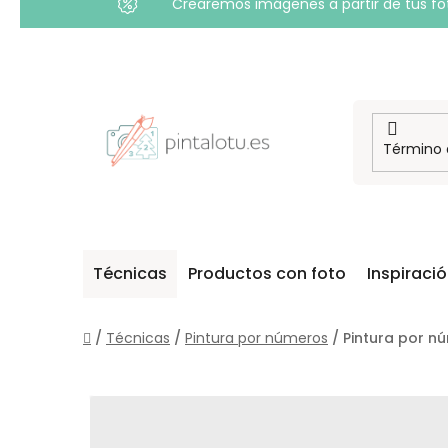
Crearemos imágenes a partir de tus foto
Ir
al
contenido
Técnicas
Productos con foto
Inspiraci
Inicio
/
Técnicas
/
Pintura por números
/
Pintura por nú