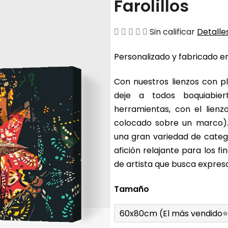
Farolillos
La
Sin calificar
Detalles
valoración
Personalizado y fabricado en
media
del
Con nuestros lienzos con pl
producto
deje a todos boquiabier
es
herramientas, con el lienz
de
colocado sobre un marco).
0,0
una gran variedad de catego
sobre
afición relajante para los 
5
de artista que busca expresa
estrellas.
Tamaño
60x80cm (El más vendido⭐