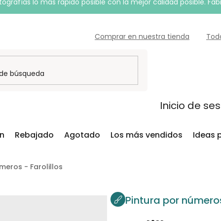
grafías lo más rápido posible con la mejor calidad posible. Fab
Comprar en nuestra tienda
Tod
Inicio de se
ón
Rebajado
Agotado
Los más vendidos
Ideas 
meros - Farolillos
Pintura por número