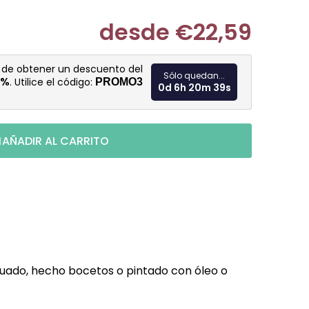
desde
€22,59
Medir prec
d de obtener un descuento del
Sólo quedan...
3%
. Utilice el código:
PROMO3
0d 6h 20m 38s
AÑADIR AL CARRITO
cuado, hecho bocetos o pintado con óleo o