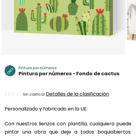
Pintura por números
Pintura por números - Fondo de cactus
La
Detalles de la clasificación
Sin calificar
valoración
Personalizado y fabricado en la UE:
media
del
Con nuestros lienzos con plantilla, cualquiera puede
producto
pintar una obra que deje a todos boquiabiertos.
es