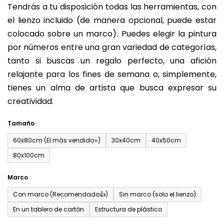
Tendrás a tu disposición todas las herramientas, con
de
el lienzo incluido (de manera opcional, puede estar
0,0
colocado sobre un marco). Puedes elegir la pintura
sobre
por números entre una gran variedad de categorías,
5
tanto si buscas un regalo perfecto, una afición
estrellas.
relajante para los fines de semana o, simplemente,
tienes un alma de artista que busca expresar su
creatividad.
Tamaño
60x80cm (El más vendido⭐)
30x40cm
40x50cm
80x100cm
Marco
Con marco (Recomendado👍)
Sin marco (solo el lienzo)
En un tablero de cartón
Estructura de plástico