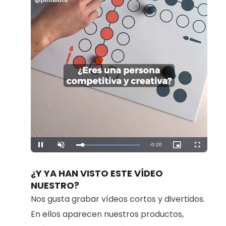
Remaining
-
0:20
Loaded
:
Pause
Unmute
Picture-
Fullscreen
100.00%
in-
Picture
Time
¿Y YA HAN VISTO ESTE VÍDEO
NUESTRO?
Nos gusta grabar vídeos cortos y divertidos.
En ellos aparecen nuestros productos,