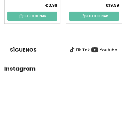
€3,99
€19,99
SELECCIONAR
SELECCIONAR
P
I
E
SÍGUENOS
Tik Tok
Youtube
D
E
P
Instagram
Á
G
I
N
A