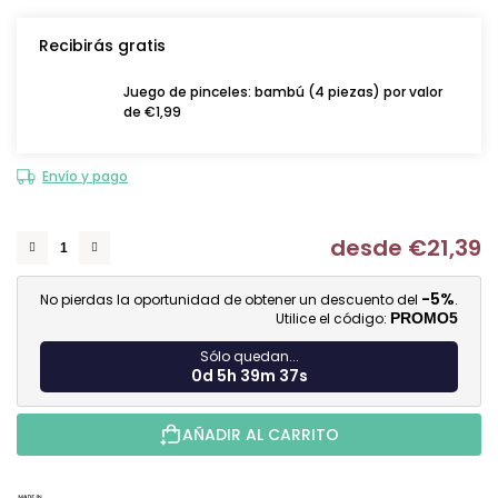
Recibirás gratis
Juego de pinceles: bambú (4 piezas) por valor
de €1,99
Envío y pago
desde
€21,39
Me
-5%
No pierdas la oportunidad de obtener un descuento del
.
Utilice el código:
PROMO5
Sólo quedan...
0d 5h 39m 36s
AÑADIR AL CARRITO