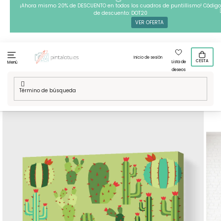
Ir
¡Ahora mismo 20% de DESCUENTO en todos los cuadros de puntillismo! Código
de descuento: DOT20
al
VER OFERTA
contenido
Inicio de sesión
CESTA
Lista de
Menú
deseos
Inicio
/
Técnicas
/
Pintura por números
/
Pintura por números
- Fondo de cactus