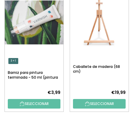
3 + 1
Caballete de madera (68
cm)
Barniz para pintura
terminada - 50 ml (pintura
por números)
€3,99
€19,99
SELECCIONAR
SELECCIONAR
P
I
E