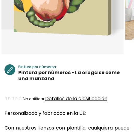
Pintura por números
Pintura por números - La oruga se come
una manzana
La
Detalles de la clasificación
Sin calificar
valoración
Personalizado y fabricado en la UE:
media
del
Con nuestros lienzos con plantilla, cualquiera puede
producto