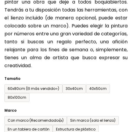
pintar una obra que deje a todos boquiabiertos.
es
Tendrás a tu disposición todas las herramientas, con
de
el lienzo incluido (de manera opcional, puede estar
0,0
colocado sobre un marco). Puedes elegir la pintura
sobre
por números entre una gran variedad de categorías,
5
tanto si buscas un regalo perfecto, una afición
estrellas.
relajante para los fines de semana o, simplemente,
tienes un alma de artista que busca expresar su
creatividad.
Tamaño
60x80cm (El más vendido⭐)
30x40cm
40x50cm
80x100cm
Marco
Con marco (Recomendado👍)
Sin marco (solo el lienzo)
En un tablero de cartón
Estructura de plástico