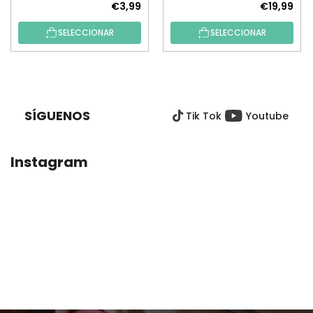
€3,99
€19,99
SELECCIONAR
SELECCIONAR
P
I
E
SÍGUENOS
Tik Tok
Youtube
D
E
P
Instagram
Á
G
I
N
A