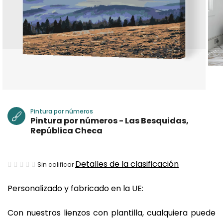
Pintura por números
Pintura por números - Las Besquidas,
República Checa
La
Detalles de la clasificación
Sin calificar
valoración
Personalizado y fabricado en la UE:
media
del
Con nuestros lienzos con plantilla, cualquiera puede
producto