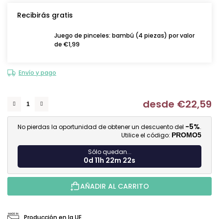
Recibirás gratis
Juego de pinceles: bambú (4 piezas) por valor
de €1,99
Envío y pago
desde
€22,59
Me
-5%
No pierdas la oportunidad de obtener un descuento del
.
Utilice el código:
PROMO5
Sólo quedan...
0d 11h 22m 21s
AÑADIR AL CARRITO
Producción en la UE