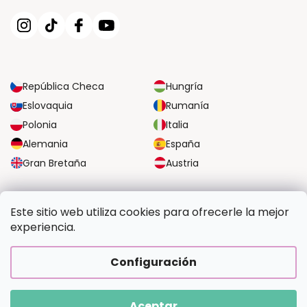
República Checa
Hungría
Eslovaquia
Rumanía
Polonia
Italia
Alemania
España
Gran Bretaña
Austria
OPCIONES DE TRANSPORTE FIABLES
Este sitio web utiliza cookies para ofrecerle la mejor
experiencia.
OPCIONES SEGURAS DE PAGO
Configuración
Aceptar
Copyright 2026
Pintalotu.es
. Todos los derechos reservados.