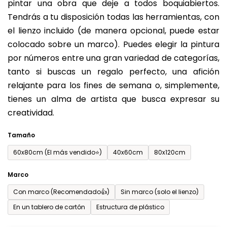
pintar una obra que deje a todos boquiabiertos.
es
Tendrás a tu disposición todas las herramientas, con
de
el lienzo incluido (de manera opcional, puede estar
0,0
colocado sobre un marco). Puedes elegir la pintura
sobre
por números entre una gran variedad de categorías,
5
tanto si buscas un regalo perfecto, una afición
estrellas.
relajante para los fines de semana o, simplemente,
tienes un alma de artista que busca expresar su
creatividad.
Tamaño
60x80cm (El más vendido⭐)
40x60cm
80x120cm
Marco
Con marco (Recomendado👍)
Sin marco (solo el lienzo)
En un tablero de cartón
Estructura de plástico