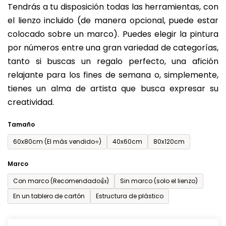
Tendrás a tu disposición todas las herramientas, con
de
el lienzo incluido (de manera opcional, puede estar
0,0
colocado sobre un marco). Puedes elegir la pintura
sobre
por números entre una gran variedad de categorías,
5
tanto si buscas un regalo perfecto, una afición
estrellas.
relajante para los fines de semana o, simplemente,
tienes un alma de artista que busca expresar su
creatividad.
Tamaño
60x80cm (El más vendido⭐)
40x60cm
80x120cm
Marco
Con marco (Recomendado👍)
Sin marco (solo el lienzo)
En un tablero de cartón
Estructura de plástico