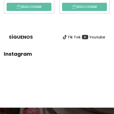
SELECCIONAR
SELECCIONAR
P
I
E
SÍGUENOS
Tik Tok
Youtube
D
E
P
Instagram
Á
G
I
N
A