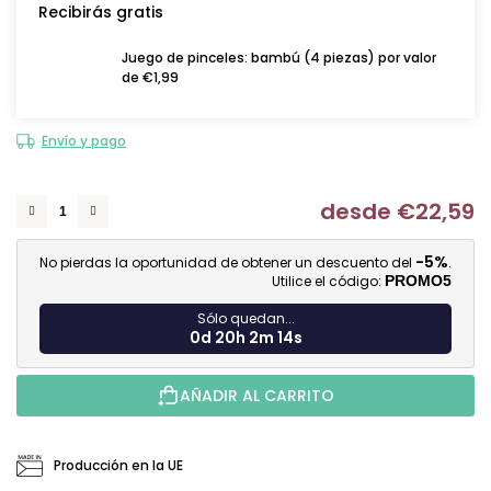
Recibirás gratis
Juego de pinceles: bambú (4 piezas) por valor
de €1,99
Envío y pago
desde
€22,59
Me
-5%
No pierdas la oportunidad de obtener un descuento del
.
Utilice el código:
PROMO5
Sólo quedan...
0d 20h 2m 14s
AÑADIR AL CARRITO
Producción en la UE