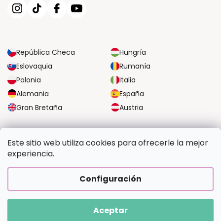
República Checa
Hungría
Eslovaquia
Rumanía
Polonia
Italia
Alemania
España
Gran Bretaña
Austria
OPCIONES DE TRANSPORTE FIABLES
Este sitio web utiliza cookies para ofrecerle la mejor
experiencia.
OPCIONES SEGURAS DE PAGO
Configuración
Aceptar
Copyright 2026
Pintalotu.es
. Todos los derechos reservados.