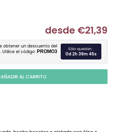
desde
€21,39
Medir prec
de obtener un descuento del
Sólo quedan...
%
. Utilice el código:
PROMO3
0d 2h 39m 44s
AÑADIR AL CARRITO