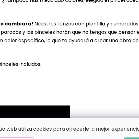
? ¿Tampoco has mezclado colores, elegido el pincel ade
lo cambiará!
Nuestros lienzos con plantilla y numerado
eparados y los pinceles harán que no tengas que pensar 
n color específico, lo que te ayudará a crear una obra de
pinceles incluidos.
!
itio web utiliza cookies para ofrecerle la mejor experiencia