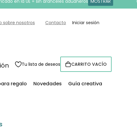
ricado en la UE = sin aranceles aduaneros
MOSTRAR
o sobre nosotros
Contacto
Iniciar sesión
sión
Tu lista de deseos
CARRITO VACÍO
CESTA
para regalo
Novedades
Guía creativa
s