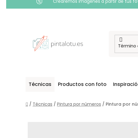
Crearemos imágenes a partir de tus foto
Ir
al
contenido
Técnicas
Productos con foto
Inspiraci
Inicio
/
Técnicas
/
Pintura por números
/
Pintura por nú