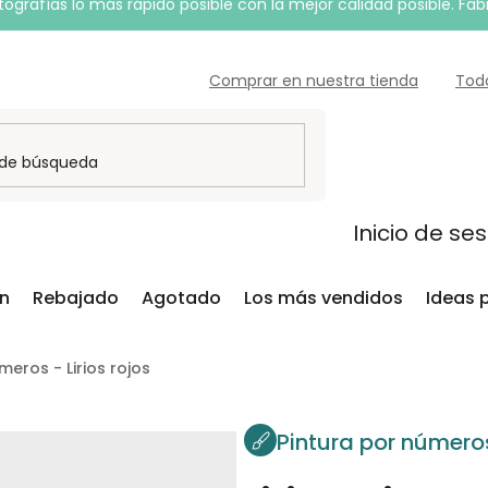
grafías lo más rápido posible con la mejor calidad posible. Fab
Comprar en nuestra tienda
Tod
Inicio de se
ón
Rebajado
Agotado
Los más vendidos
Ideas 
meros - Lirios rojos
Pintura por número