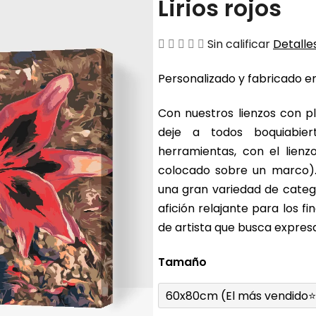
Lirios rojos
La
Sin calificar
Detalles
valoración
Personalizado y fabricado en
media
del
Con nuestros lienzos con pl
producto
deje a todos boquiabier
es
herramientas, con el lienz
de
colocado sobre un marco).
0,0
una gran variedad de catego
sobre
afición relajante para los 
5
de artista que busca expresa
estrellas.
Tamaño
60x80cm (El más vendido⭐