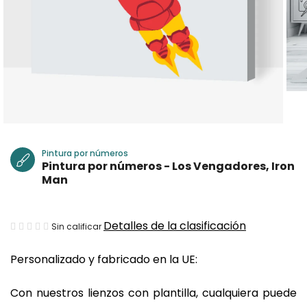
Pintura por números
Pintura por números - Los Vengadores, Iron
Man
La
Detalles de la clasificación
Sin calificar
valoración
Personalizado y fabricado en la UE:
media
del
Con nuestros lienzos con plantilla, cualquiera puede
producto