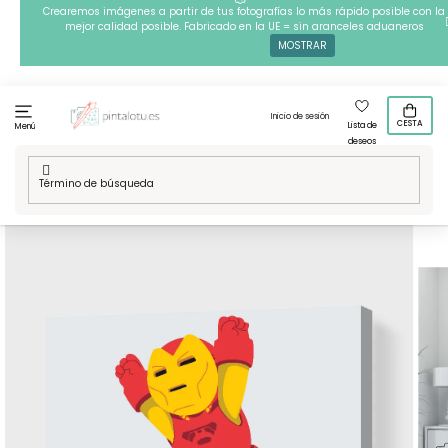
Ir
Crearemos imágenes a partir de tus fotografías lo más rápido posible con la
mejor calidad posible. Fabricado en la UE = sin aranceles aduaneros
al
MOSTRAR
contenido
Inicio de sesión
CESTA
Lista de
Menú
deseos
Inicio
/
Técnicas
/
Pintura por números
/
Pintura por números
- Los Vengadores, Iron Man