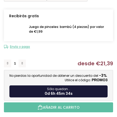
Recibirás gratis
Juego de pinceles: bambú (4 piezas) por valor
de €1,99
Envío y pago
desde
€21,39
Me
-3%
No pierdas la oportunidad de obtener un descuento del
.
Utilice el código:
PROMO3
Sólo quedan...
0d 6h 45m 33s
AÑADIR AL CARRITO