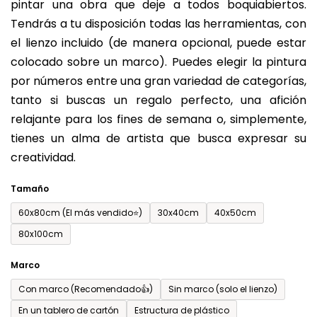
pintar una obra que deje a todos boquiabiertos.
es
Tendrás a tu disposición todas las herramientas, con
de
el lienzo incluido (de manera opcional, puede estar
0,0
colocado sobre un marco). Puedes elegir la pintura
sobre
por números entre una gran variedad de categorías,
5
tanto si buscas un regalo perfecto, una afición
estrellas.
relajante para los fines de semana o, simplemente,
tienes un alma de artista que busca expresar su
creatividad.
Tamaño
60x80cm (El más vendido⭐)
30x40cm
40x50cm
80x100cm
Marco
Con marco (Recomendado👍)
Sin marco (solo el lienzo)
En un tablero de cartón
Estructura de plástico