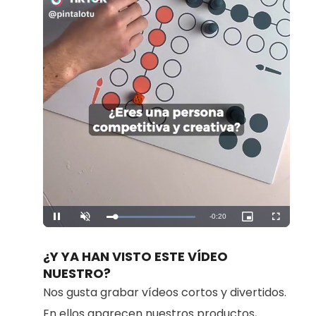
Remaining
-
0:20
Loaded
:
Pause
Unmute
Picture-
Fullscreen
100.00%
in-
Picture
Time
¿Y YA HAN VISTO ESTE VÍDEO
NUESTRO?
Nos gusta grabar vídeos cortos y divertidos.
En ellos aparecen nuestros productos,