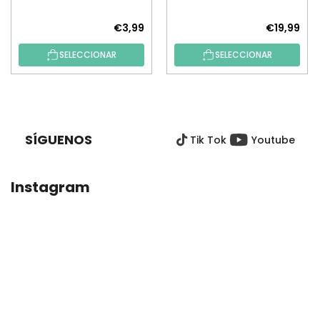
por números)
€3,99
€19,99
SELECCIONAR
SELECCIONAR
P
I
E
SÍGUENOS
Tik Tok
Youtube
D
E
P
Instagram
Á
G
I
N
A