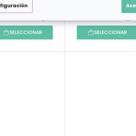
figuración
Ace
€18,49
€18,4
desde
desde
SELECCIONAR
SELECCIONAR