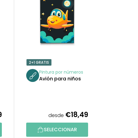
N
A
R
P
R
2+1 GRATIS
O
Pintura por números
Avión para niños
D
U
C
9
€18,49
desde
T
SELECCIONAR