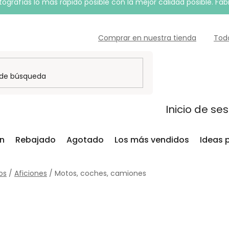
grafías lo más rápido posible con la mejor calidad posible. Fab
Comprar en nuestra tienda
Tod
Inicio de se
ón
Rebajado
Agotado
Los más vendidos
Ideas 
os
/
Aficiones
/
Motos, coches, camiones