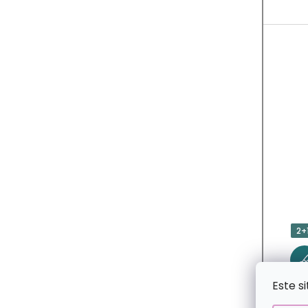
C
T
O
S
2+
Este s