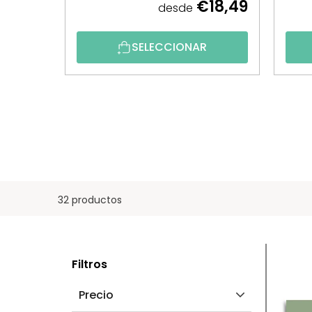
€18,49
desde
SELECCIONAR
32 productos
B
L
Filtros
A
I
Precio