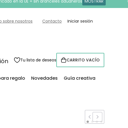
ricado en la UE = sin aranceles aduaneros
MOSTRAR
o sobre nosotros
Contacto
Iniciar sesión
sión
Tu lista de deseos
CARRITO VACÍO
CESTA
para regalo
Novedades
Guía creativa