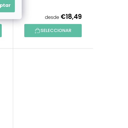
ptar
9
€18,49
desde
SELECCIONAR