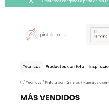
Crearemos imágenes a partir de tus foto
Ir
al
contenido
Técnicas
Productos con foto
Inspiraci
Inicio
/
Técnicas
/
Pintura por números
/
Nuestros disen
MÁS VENDIDOS