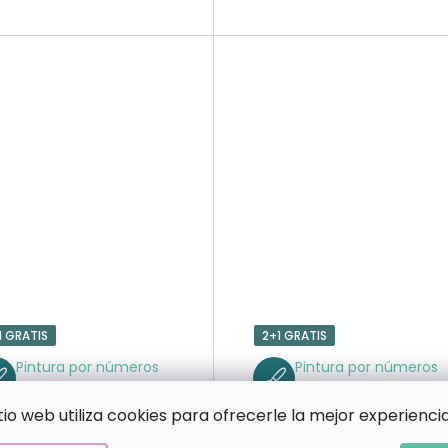
1 GRATIS
2+1 GRATIS
Pintura por números
Pintura por números
Barco para niños
Bicicleta para
niños
itio web utiliza cookies para ofrecerle la mejor experiencia