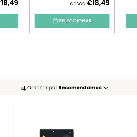
18,49
€18,49
desde
R
SELECCIONAR
O
Ordenar por:
Recomendamos
R
D
E