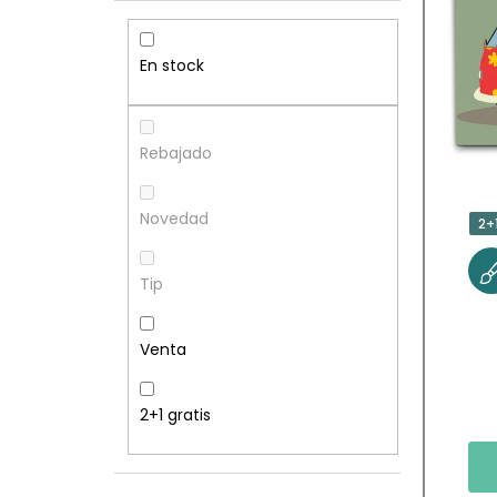
R
S
R
T
En stock
A
A
L
D
Rebajado
A
E
Novedad
2+
T
P
Tip
E
R
R
O
Venta
A
D
2+1 gratis
L
U