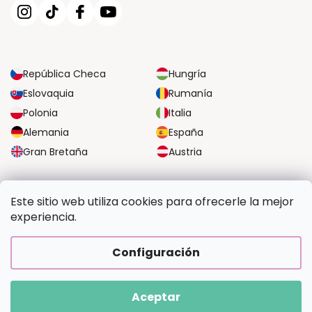
República Checa
Hungría
Eslovaquia
Rumanía
Polonia
Italia
Alemania
España
Gran Bretaña
Austria
OPCIONES DE TRANSPORTE FIABLES
Este sitio web utiliza cookies para ofrecerle la mejor
experiencia.
OPCIONES SEGURAS DE PAGO
Configuración
Aceptar
Copyright 2026
Pintalotu.es
. Todos los derechos reservados.