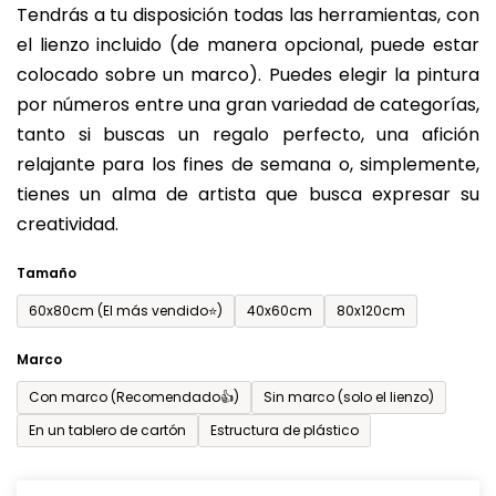
Tendrás a tu disposición todas las herramientas, con
de
el lienzo incluido (de manera opcional, puede estar
0,0
colocado sobre un marco). Puedes elegir la pintura
sobre
por números entre una gran variedad de categorías,
5
tanto si buscas un regalo perfecto, una afición
estrellas.
relajante para los fines de semana o, simplemente,
tienes un alma de artista que busca expresar su
creatividad.
Tamaño
60x80cm (El más vendido⭐)
40x60cm
80x120cm
Marco
Con marco (Recomendado👍)
Sin marco (solo el lienzo)
En un tablero de cartón
Estructura de plástico