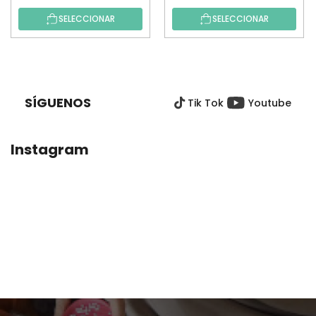
SELECCIONAR
SELECCIONAR
P
I
E
SÍGUENOS
Tik Tok
Youtube
D
E
P
Instagram
Á
G
I
N
A