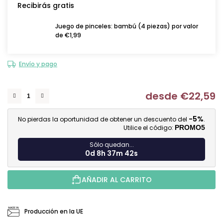
Recibirás gratis
Juego de pinceles: bambú (4 piezas) por valor
de €1,99
Envío y pago
desde
€22,59
Me
-5%
No pierdas la oportunidad de obtener un descuento del
.
Utilice el código:
PROMO5
Sólo quedan...
0d 8h 37m 42s
AÑADIR AL CARRITO
Producción en la UE