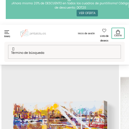
Ir
¡Ahora mismo 20% de DESCUENTO en todos los cuadros de puntillismo! Código
de descuento: DOT20
al
VER OFERTA
contenido
Inicio de sesión
CESTA
Lista de
Menú
deseos
Inicio
/
Técnicas
/
Pintura por números
/
Pintura por números
- Muelle colorido