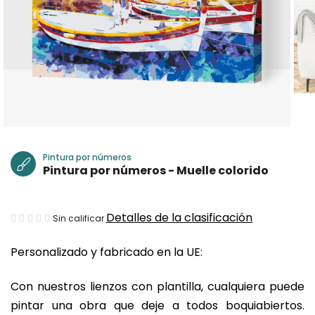
Pintura por números
Pintura por números - Muelle colorido
La
Detalles de la clasificación
Sin calificar
valoración
Personalizado y fabricado en la UE:
media
del
Con nuestros lienzos con plantilla, cualquiera puede
producto
pintar una obra que deje a todos boquiabiertos.
es