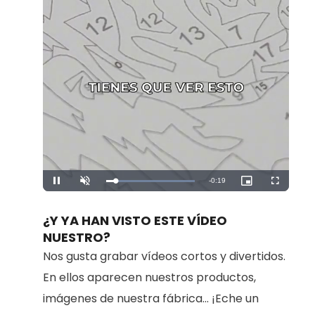
Remaining
-
0:19
Loaded
:
Pause
Unmute
Picture-
Fullscreen
100.00%
in-
Picture
Time
¿Y YA HAN VISTO ESTE VÍDEO
NUESTRO?
Nos gusta grabar vídeos cortos y divertidos.
En ellos aparecen nuestros productos,
imágenes de nuestra fábrica... ¡Eche un