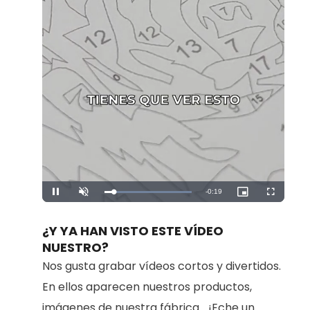
Remaining
-
0:19
Loaded
:
Pause
Unmute
Picture-
Fullscreen
100.00%
in-
Picture
Time
¿Y YA HAN VISTO ESTE VÍDEO
NUESTRO?
Nos gusta grabar vídeos cortos y divertidos.
En ellos aparecen nuestros productos,
imágenes de nuestra fábrica... ¡Eche un