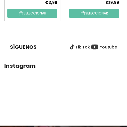
€3,99
€19,99
SELECCIONAR
SELECCIONAR
P
I
E
SÍGUENOS
Tik Tok
Youtube
D
E
P
Instagram
Á
G
I
N
A