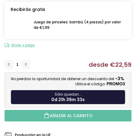
Recibirás gratis
Juego de pinceles: bambú (4 piezas) por valor
de €1,99
Envío y pago
desde
€22,59
Me
-3%
No pierdas la oportunidad de obtener un descuento del
.
Utilice el código:
PROMO3
Sólo quedan...
0d 21h 39m 32s
AÑADIR AL CARRITO
Producción en la UE