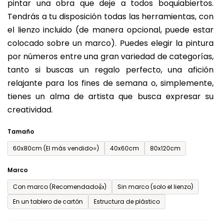
pintar una obra que deje a todos boquiabiertos.
es
Tendrás a tu disposición todas las herramientas, con
de
el lienzo incluido (de manera opcional, puede estar
0,0
colocado sobre un marco). Puedes elegir la pintura
sobre
por números entre una gran variedad de categorías,
5
tanto si buscas un regalo perfecto, una afición
estrellas.
relajante para los fines de semana o, simplemente,
tienes un alma de artista que busca expresar su
creatividad.
Tamaño
60x80cm (El más vendido⭐)
40x60cm
80x120cm
Marco
Con marco (Recomendado👍)
Sin marco (solo el lienzo)
En un tablero de cartón
Estructura de plástico