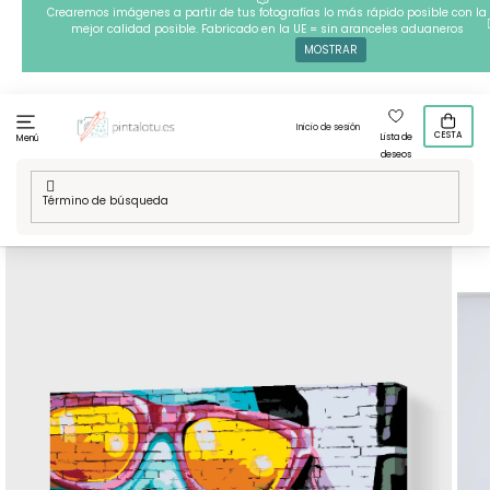
Ir
Crearemos imágenes a partir de tus fotografías lo más rápido posible con la
mejor calidad posible. Fabricado en la UE = sin aranceles aduaneros
al
MOSTRAR
contenido
Inicio de sesión
CESTA
Lista de
Menú
deseos
Inicio
/
Técnicas
/
Pintura por números
/
Pintura por números
- Mujer con gafas rosas