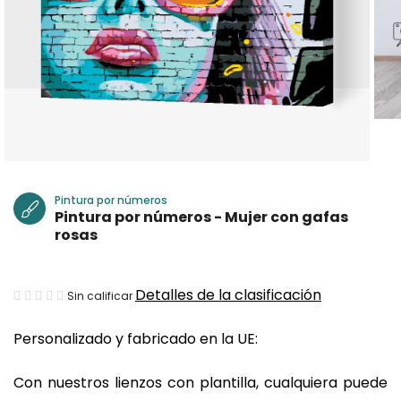
Pintura por números
Pintura por números - Mujer con gafas
rosas
La
Detalles de la clasificación
Sin calificar
valoración
Personalizado y fabricado en la UE:
media
del
Con nuestros lienzos con plantilla, cualquiera puede
producto