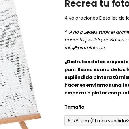
Recrea tu fot
La
4 valoraciones
Detalles de la
valoración
* Si no puedes subir el arch
media
hacer tu pedido, envíanos un
del
info@pintalotu.es.
producto
es
¿Disfrutas de los proyect
de
puntillismo es una de las 
5,0
espléndida pintura tú mis
sobre
hacer es enviarnos una fot
5
empezar a pintar con punto
estrellas.
Tamaño
60x80cm (El más vendido⭐