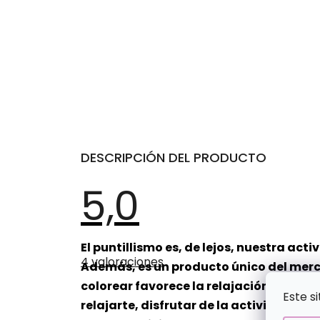
DESCRIPCIÓN DEL PRODUCTO
5,0
La
El puntillismo es, de lejos, nuestra ac
valoración
4 valoraciones
media
Además, es un producto único del merca
del
colorear favorece la relajación total,
producto
Este s
es
relajarte, disfrutar de la actividad y r
de