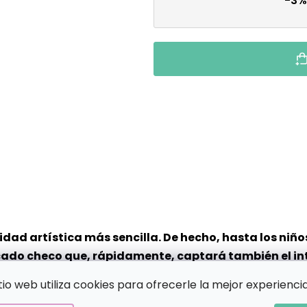
-3%
tividad artística más sencilla. De hecho, hasta los n
do checo que, rápidamente, captará también el inte
 ya que no tendrás que concentrarte en ningún proce
itio web utiliza cookies para ofrecerle la mejor experiencia
ecorrer el lienzo con un rotulador. ¡El resultado mere