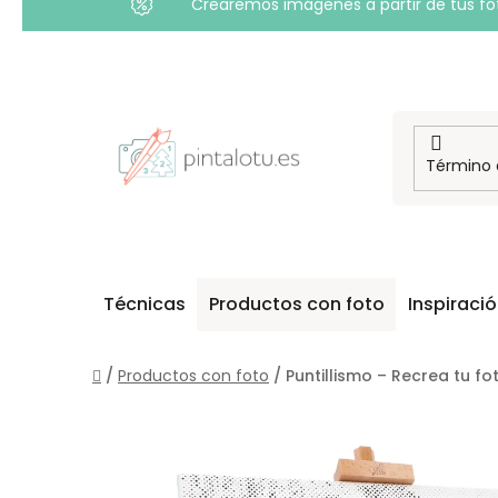
Crearemos imágenes a partir de tus foto
Ir
al
contenido
Técnicas
Productos con foto
Inspiraci
Inicio
/
Productos con foto
/
Puntillismo – Recrea tu f