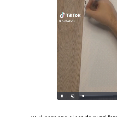
Loaded
:
Unmute
100.00%