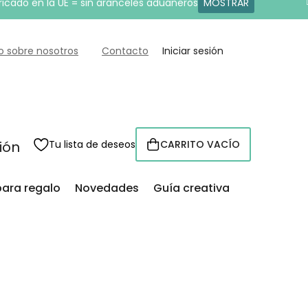
ricado en la UE = sin aranceles aduaneros
MOSTRAR
o sobre nosotros
Contacto
Iniciar sesión
sión
Tu lista de deseos
CARRITO VACÍO
CESTA
para regalo
Novedades
Guía creativa