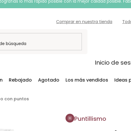
grafías lo más rápido posible con la mejor calidad posible. Fab
Comprar en nuestra tienda
Tod
Inicio de se
ón
Rebajado
Agotado
Los más vendidos
Ideas 
oto con puntos
Puntillismo