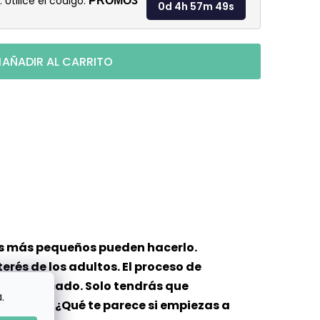
. Utilice el código:
PROMO3
0d 4h 57m 48s
AÑADIR AL CARRITO
iños más pequeños pueden hacerlo.
rés de los adultos. El proceso de
so complicado. Solo tendrás que
.
ce la pena! ¿Qué te parece si empiezas a