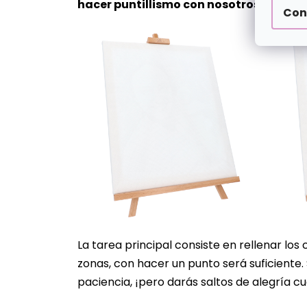
5,0
hacer puntillismo con nosotros?
sobre
Con
5
estrellas.
La tarea principal consiste en rellenar los
zonas, con hacer un punto será suficiente
paciencia, ¡pero darás saltos de alegría cu