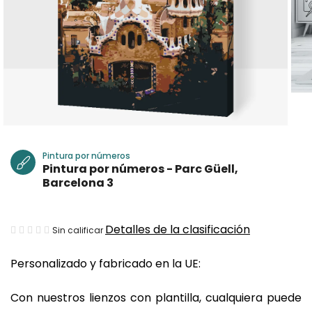
Pintura por números
Pintura por números - Parc Güell,
Barcelona 3
La
Detalles de la clasificación
Sin calificar
valoración
Personalizado y fabricado en la UE:
media
del
Con nuestros lienzos con plantilla, cualquiera puede
producto