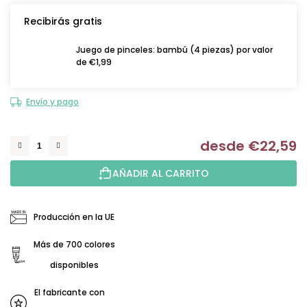
Recibirás gratis
Juego de pinceles: bambú (4 piezas) por valor
de €1,99
Envío y pago
desde
€22,59
Me
AÑADIR AL CARRITO
Producción en la UE
Más de 700 colores
disponibles
El fabricante con