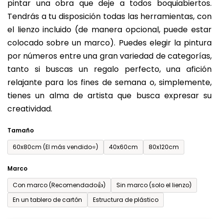
pintar una obra que deje a todos boquiabiertos.
es
Tendrás a tu disposición todas las herramientas, con
de
el lienzo incluido (de manera opcional, puede estar
0,0
colocado sobre un marco). Puedes elegir la pintura
sobre
por números entre una gran variedad de categorías,
5
tanto si buscas un regalo perfecto, una afición
estrellas.
relajante para los fines de semana o, simplemente,
tienes un alma de artista que busca expresar su
creatividad.
Tamaño
60x80cm (El más vendido⭐)
40x60cm
80x120cm
Marco
Con marco (Recomendado👍)
Sin marco (solo el lienzo)
En un tablero de cartón
Estructura de plástico