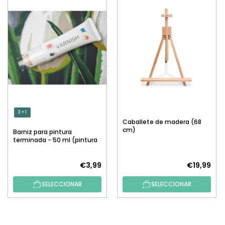
3 + 1
Caballete de madera (68
cm)
Barniz para pintura
terminada - 50 ml (pintura
por números)
€3,99
€19,99
SELECCIONAR
SELECCIONAR
P
I