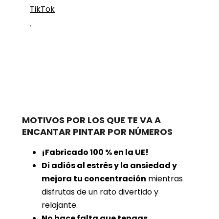
TikTok
.
MOTIVOS POR LOS QUE TE VA A
ENCANTAR PINTAR POR NÚMEROS
¡Fabricado 100 % en la UE!
Di adiós al estrés y la ansiedad y
mejora tu concentración
mientras
disfrutas de un rato divertido y
relajante.
No hace falta que tengas