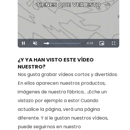
Remaining
-
0:19
Loaded
:
Pause
Unmute
Picture-
Fullscreen
100.00%
in-
Picture
Time
¿Y YA HAN VISTO ESTE VÍDEO
NUESTRO?
Nos gusta grabar vídeos cortos y divertidos.
En ellos aparecen nuestros productos,
imágenes de nuestra fábrica... ¡Eche un
vistazo por ejemplo a esto! Cuando
actualice la página, verá una página
diferente. Y si le gustan nuestros vídeos,
puede seguirnos en nuestro