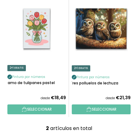
L
N
I
A
S
R
T
P
A
R
D
O
E
D
P
U
R
C
O
2+1 GRATIS
2+1 GRATIS
T
D
O
Pintura por números
Pintura por números
U
Ramo de tulipanes pastel
Tres polluelos de lechuza
S
C
T
€18,49
€21,39
desde
desde
O
SELECCIONAR
SELECCIONAR
S
2
artículos en total
C