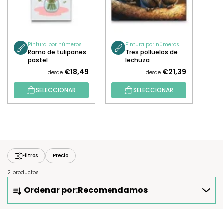
Pintura por números
Pintura por números
Ramo de tulipanes
Tres polluelos de
pastel
lechuza
€18,49
€21,39
desde
desde
SELECCIONAR
SELECCIONAR
Filtros
Precio
2 productos
O
Ordenar por:
Recomendamos
R
D
E