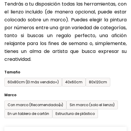
Tendrás a tu disposición todas las herramientas, con
de
el lienzo incluido (de manera opcional, puede estar
0,0
colocado sobre un marco). Puedes elegir la pintura
sobre
por números entre una gran variedad de categorías,
5
tanto si buscas un regalo perfecto, una afición
estrellas.
relajante para los fines de semana o, simplemente,
tienes un alma de artista que busca expresar su
creatividad.
Tamaño
60x80cm (El más vendido⭐)
40x60cm
80x120cm
Marco
Con marco (Recomendado👍)
Sin marco (solo el lienzo)
En un tablero de cartón
Estructura de plástico