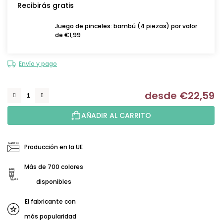
Recibirás gratis
Juego de pinceles: bambú (4 piezas) por valor
de €1,99
Envío y pago
desde
€22,59
Me
AÑADIR AL CARRITO
Producción en la UE
Más de 700 colores
disponibles
El fabricante con
más popularidad