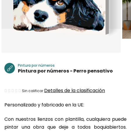
Pintura por números
Pintura por números - Perro pensativo
La
Detalles de la clasificación
Sin calificar
valoración
Personalizado y fabricado en la UE:
media
del
Con nuestros lienzos con plantilla, cualquiera puede
producto
pintar una obra que deje a todos boquiabiertos.
es