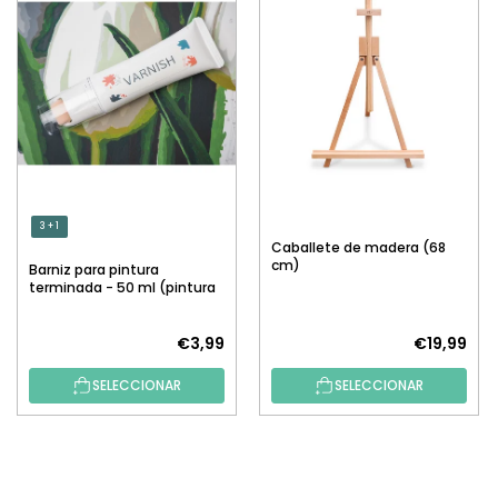
3 + 1
Caballete de madera (68
cm)
Barniz para pintura
terminada - 50 ml (pintura
por números)
€3,99
€19,99
SELECCIONAR
SELECCIONAR
P
I
E