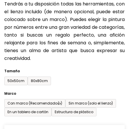
Tendrás a tu disposición todas las herramientas, con
de
el lienzo incluido (de manera opcional, puede estar
0,0
colocado sobre un marco). Puedes elegir la pintura
sobre
por números entre una gran variedad de categorías,
5
tanto si buscas un regalo perfecto, una afición
estrellas.
relajante para los fines de semana o, simplemente,
tienes un alma de artista que busca expresar su
creatividad.
Tamaño
50x50cm
80x80cm
Marco
Con marco (Recomendado👍)
Sin marco (solo el lienzo)
En un tablero de cartón
Estructura de plástico