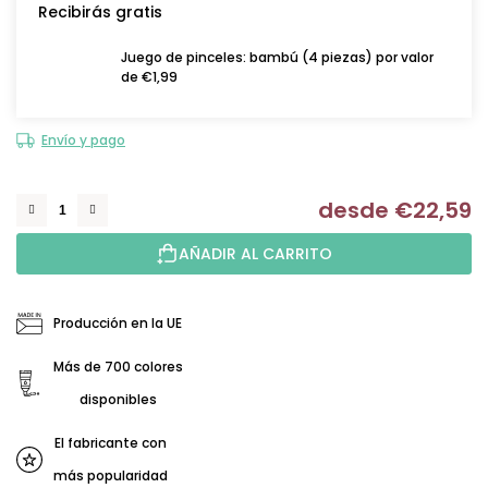
Recibirás gratis
Juego de pinceles: bambú (4 piezas) por valor
de €1,99
Envío y pago
desde
€22,59
Me
AÑADIR AL CARRITO
Producción en la UE
Más de 700 colores
disponibles
El fabricante con
más popularidad