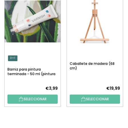
3 + 1
Caballete de madera (68
cm)
Barniz para pintura
terminada - 50 ml (pintura
por números)
€3,99
€19,99
SELECCIONAR
SELECCIONAR
P
I
E