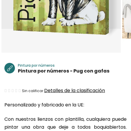
Pintura por números
Pintura por números - Pug con gafas
La
Detalles de la clasificación
Sin calificar
valoración
Personalizado y fabricado en la UE:
media
del
Con nuestros lienzos con plantilla, cualquiera puede
producto
pintar una obra que deje a todos boquiabiertos.
es