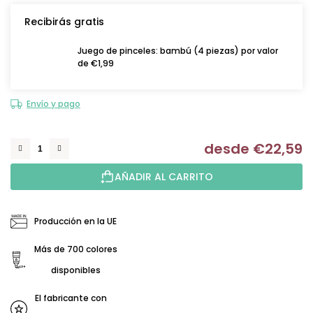
Recibirás gratis
Juego de pinceles: bambú (4 piezas) por valor
de €1,99
Envío y pago
desde
€22,59
Me
AÑADIR AL CARRITO
Producción en la UE
Más de 700 colores
disponibles
El fabricante con