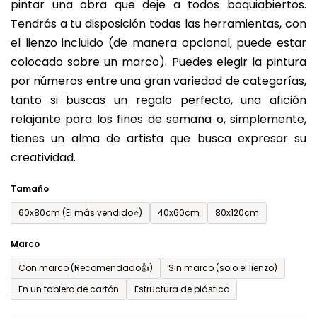
pintar una obra que deje a todos boquiabiertos.
es
Tendrás a tu disposición todas las herramientas, con
de
el lienzo incluido (de manera opcional, puede estar
0,0
colocado sobre un marco). Puedes elegir la pintura
sobre
por números entre una gran variedad de categorías,
5
tanto si buscas un regalo perfecto, una afición
estrellas.
relajante para los fines de semana o, simplemente,
tienes un alma de artista que busca expresar su
creatividad.
Tamaño
60x80cm (El más vendido⭐)
40x60cm
80x120cm
Marco
Con marco (Recomendado👍)
Sin marco (solo el lienzo)
En un tablero de cartón
Estructura de plástico