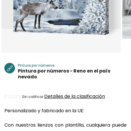
Pintura por números
Pintura por números - Reno en el país
nevado
La
Detalles de la clasificación
Sin calificar
valoración
Personalizado y fabricado en la UE:
media
del
Con nuestros lienzos con plantilla, cualquiera puede
producto