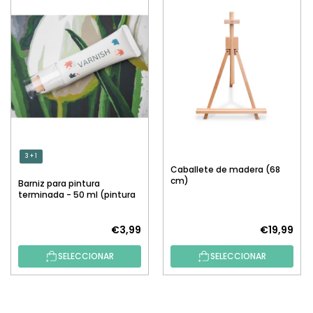
3 + 1
Caballete de madera (68
cm)
Barniz para pintura
terminada - 50 ml (pintura
por números)
€3,99
€19,99
SELECCIONAR
SELECCIONAR
P
I