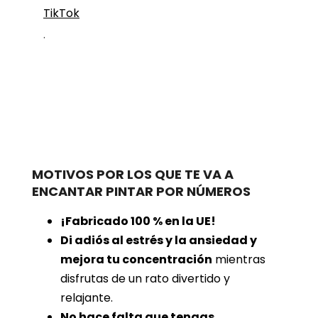
TikTok
.
MOTIVOS POR LOS QUE TE VA A
ENCANTAR PINTAR POR NÚMEROS
¡Fabricado 100 % en la UE!
Di adiós al estrés y la ansiedad y
mejora tu concentración
mientras
disfrutas de un rato divertido y
relajante.
No hace falta que tengas