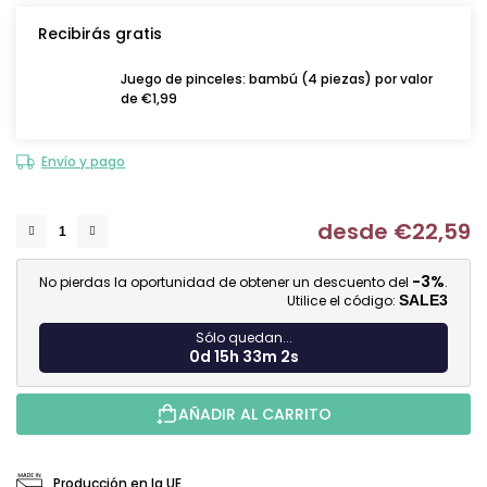
Recibirás gratis
Juego de pinceles: bambú (4 piezas) por valor
de €1,99
Envío y pago
desde
€22,59
Me
-3%
No pierdas la oportunidad de obtener un descuento del
.
Utilice el código:
SALE3
Sólo quedan...
0d 15h 33m 2s
AÑADIR AL CARRITO
Producción en la UE