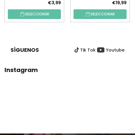
€3,99
€19,99
SELECCIONAR
SELECCIONAR
P
I
E
SÍGUENOS
Tik Tok
Youtube
D
E
P
Instagram
Á
G
I
N
A