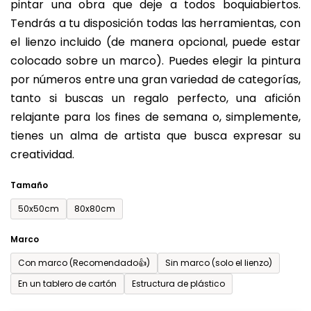
pintar una obra que deje a todos boquiabiertos.
es
Tendrás a tu disposición todas las herramientas, con
de
el lienzo incluido (de manera opcional, puede estar
0,0
colocado sobre un marco). Puedes elegir la pintura
sobre
por números entre una gran variedad de categorías,
5
tanto si buscas un regalo perfecto, una afición
estrellas.
relajante para los fines de semana o, simplemente,
tienes un alma de artista que busca expresar su
creatividad.
Tamaño
50x50cm
80x80cm
Marco
Con marco (Recomendado👍)
Sin marco (solo el lienzo)
En un tablero de cartón
Estructura de plástico