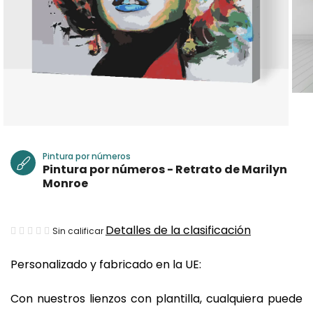
Pintura por números
Pintura por números - Retrato de Marilyn
Monroe
La
Detalles de la clasificación
Sin calificar
valoración
Personalizado y fabricado en la UE:
media
del
Con nuestros lienzos con plantilla, cualquiera puede
producto