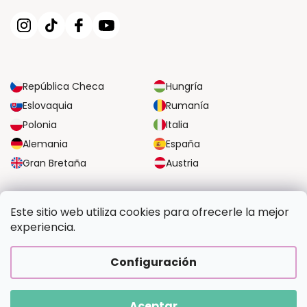
República Checa
Hungría
Eslovaquia
Rumanía
Polonia
Italia
Alemania
España
Gran Bretaña
Austria
OPCIONES DE TRANSPORTE FIABLES
Este sitio web utiliza cookies para ofrecerle la mejor
experiencia.
OPCIONES SEGURAS DE PAGO
Configuración
Aceptar
Copyright 2026
Pintalotu.es
. Todos los derechos reservados.