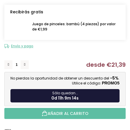
Recibirás gratis
Juego de pinceles: bambú (4 piezas) por valor
de €1,99
Envío y pago
desde
€21,39
Me
-5%
No pierdas la oportunidad de obtener un descuento del
.
Utilice el código:
PROMO5
Sólo quedan...
0d 11h 9m 13s
AÑADIR AL CARRITO