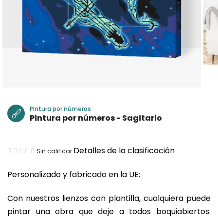
Pintura por números
Pintura por números - Sagitario
La
Detalles de la clasificación
Sin calificar
valoración
Personalizado y fabricado en la UE:
media
del
Con nuestros lienzos con plantilla, cualquiera puede
producto
pintar una obra que deje a todos boquiabiertos.
es