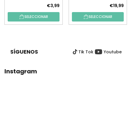
€3,99
€19,99
SELECCIONAR
SELECCIONAR
P
I
E
SÍGUENOS
Tik Tok
Youtube
D
E
P
Instagram
Á
G
I
N
A