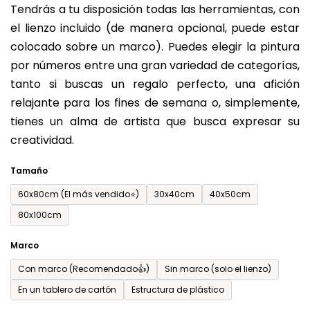
Tendrás a tu disposición todas las herramientas, con
de
el lienzo incluido (de manera opcional, puede estar
0,0
colocado sobre un marco). Puedes elegir la pintura
sobre
por números entre una gran variedad de categorías,
5
tanto si buscas un regalo perfecto, una afición
estrellas.
relajante para los fines de semana o, simplemente,
tienes un alma de artista que busca expresar su
creatividad.
Tamaño
60x80cm (El más vendido⭐)
30x40cm
40x50cm
80x100cm
Marco
Con marco (Recomendado👍)
Sin marco (solo el lienzo)
En un tablero de cartón
Estructura de plástico