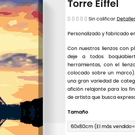
Torre Eiffel
La
Sin calificar
Detalles
valoración
Personalizado y fabricado en
media
del
Con nuestros lienzos con pl
producto
deje a todos boquiabier
es
herramientas, con el lienz
de
colocado sobre un marco).
0,0
una gran variedad de catego
sobre
afición relajante para los 
5
de artista que busca expresa
estrellas.
Tamaño
60x80cm (El más vendido⭐