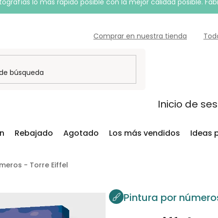
grafías lo más rápido posible con la mejor calidad posible. Fab
Comprar en nuestra tienda
Tod
Inicio de se
ón
Rebajado
Agotado
Los más vendidos
Ideas 
meros - Torre Eiffel
Pintura por número