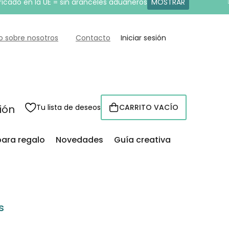
ricado en la UE = sin aranceles aduaneros
MOSTRAR
o sobre nosotros
Contacto
Iniciar sesión
sión
Tu lista de deseos
CARRITO VACÍO
CESTA
para regalo
Novedades
Guía creativa
s