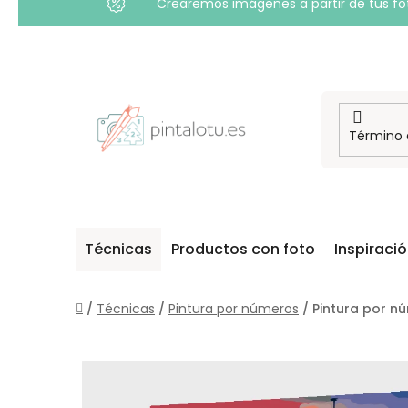
Crearemos imágenes a partir de tus foto
Ir
al
contenido
Técnicas
Productos con foto
Inspiraci
Inicio
/
Técnicas
/
Pintura por números
/
Pintura por nú