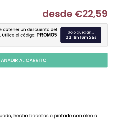
desde
€22,59
Medir prec
de obtener un descuento del
Sólo quedan...
. Utilice el código:
PROMO5
0d 16h 16m 24s
AÑADIR AL CARRITO
cuado, hecho bocetos o pintado con óleo o