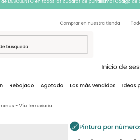
de DESCUENTO en todos los cuadros de puntillismo! Código de
Comprar en nuestra tienda
Tod
Inicio de se
ón
Rebajado
Agotado
Los más vendidos
Ideas 
meros - Vía ferroviaria
Pintura por número