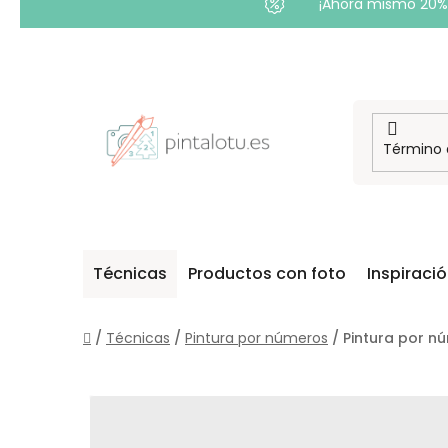
¡Ahora mismo 20% 
Ir
al
contenido
Técnicas
Productos con foto
Inspiraci
Inicio
/
Técnicas
/
Pintura por números
/
Pintura por nú