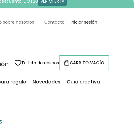
 descuento: DOT20
VER OFERTA
o sobre nosotros
Contacto
Iniciar sesión
sión
Tu lista de deseos
CARRITO VACÍO
CESTA
para regalo
Novedades
Guía creativa
s