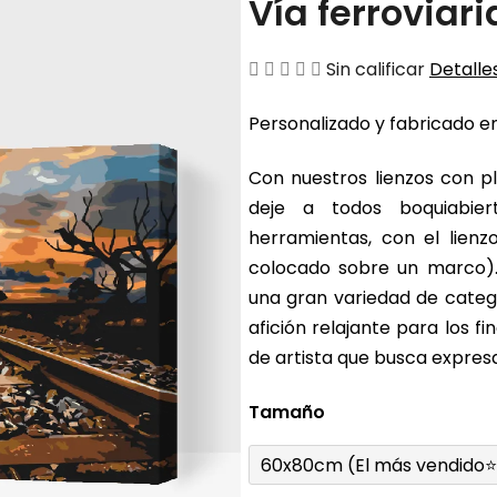
Vía ferroviari
La
Sin calificar
Detalles
valoración
Personalizado y fabricado en
media
del
Con nuestros lienzos con pl
producto
deje a todos boquiabier
es
herramientas, con el lienz
de
colocado sobre un marco).
0,0
una gran variedad de catego
sobre
afición relajante para los 
5
de artista que busca expresa
estrellas.
Tamaño
60x80cm (El más vendido⭐