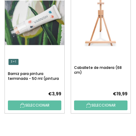
3 + 1
Caballete de madera (68
cm)
Barniz para pintura
terminada - 50 ml (pintura
por números)
€3,99
€19,99
SELECCIONAR
SELECCIONAR
P
I
E