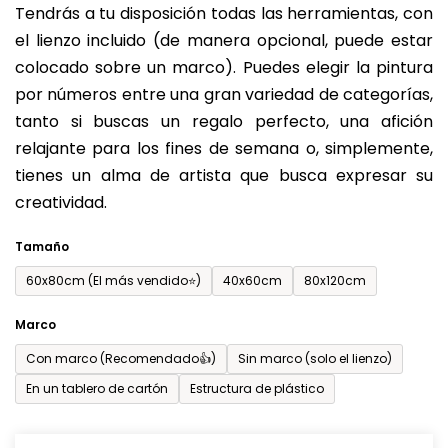
Tendrás a tu disposición todas las herramientas, con
de
el lienzo incluido (de manera opcional, puede estar
0,0
colocado sobre un marco). Puedes elegir la pintura
sobre
por números entre una gran variedad de categorías,
5
tanto si buscas un regalo perfecto, una afición
estrellas.
relajante para los fines de semana o, simplemente,
tienes un alma de artista que busca expresar su
creatividad.
Tamaño
60x80cm (El más vendido⭐)
40x60cm
80x120cm
Marco
Con marco (Recomendado👍)
Sin marco (solo el lienzo)
En un tablero de cartón
Estructura de plástico