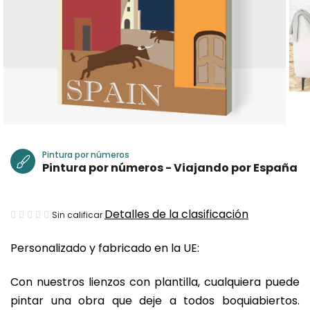
Pintura por números
Pintura por números - Viajando por España
La
Detalles de la clasificación
Sin calificar
valoración
Personalizado y fabricado en la UE:
media
del
Con nuestros lienzos con plantilla, cualquiera puede
producto
pintar una obra que deje a todos boquiabiertos.
es