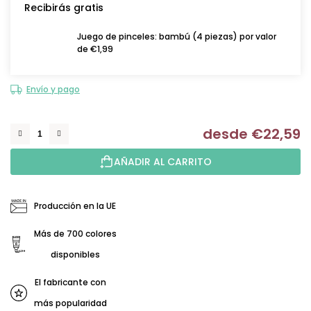
Recibirás gratis
Juego de pinceles: bambú (4 piezas) por valor
de €1,99
Envío y pago
desde
€22,59
Me
AÑADIR AL CARRITO
Producción en la UE
Más de 700 colores
disponibles
El fabricante con
más popularidad