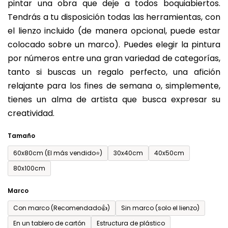
pintar una obra que deje a todos boquiabiertos.
es
Tendrás a tu disposición todas las herramientas, con
de
el lienzo incluido (de manera opcional, puede estar
0,0
colocado sobre un marco). Puedes elegir la pintura
sobre
por números entre una gran variedad de categorías,
5
tanto si buscas un regalo perfecto, una afición
estrellas.
relajante para los fines de semana o, simplemente,
tienes un alma de artista que busca expresar su
creatividad.
Tamaño
60x80cm (El más vendido⭐)
30x40cm
40x50cm
80x100cm
Marco
Con marco (Recomendado👍)
Sin marco (solo el lienzo)
En un tablero de cartón
Estructura de plástico