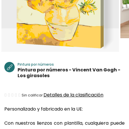
Pintura por números
Pintura por números - Vincent Van Gogh -
Los girasoles
La
Detalles de la clasificación
Sin calificar
valoración
Personalizado y fabricado en la UE:
media
del
Con nuestros lienzos con plantilla, cualquiera puede
producto