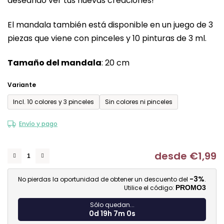
deseando ver tus nuevas creaciones!
de
0,0
El mandala también está disponible en un juego de 3
sobre
piezas que viene con pinceles y 10 pinturas de 3 ml.
5
estrellas.
Tamaño del mandala
: 20 cm
Variante
Incl. 10 colores y 3 pinceles
Sin colores ni pinceles
Envío y pago
desde
€1,99
Me
-3%
No pierdas la oportunidad de obtener un descuento del
.
Utilice el código:
PROMO3
Sólo quedan...
0d 19h 6m 59s