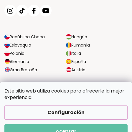
República Checa
Hungría
Eslovaquia
Rumanía
Polonia
Italia
Alemania
España
Gran Bretaña
Austria
OPCIONES DE TRANSPORTE FIABLES
Este sitio web utiliza cookies para ofrecerle la mejor
experiencia.
OPCIONES SEGURAS DE PAGO
Configuración
Aceptar
Copyright 2026
Pintalotu.es
. Todos los derechos reservados.