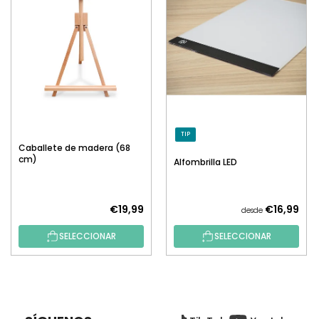
TIP
Caballete de madera (68
cm)
Alfombrilla LED
€19,99
€16,99
desde
SELECCIONAR
SELECCIONAR
P
I
E