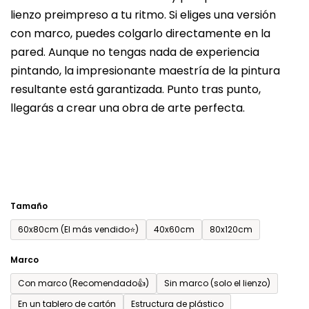
lienzo preimpreso a tu ritmo. Si eliges una versión
producto
con marco, puedes colgarlo directamente en la
es
pared. Aunque no tengas nada de experiencia
de
pintando, la impresionante maestría de la pintura
0,0
resultante está garantizada. Punto tras punto,
sobre
llegarás a crear una obra de arte perfecta.
5
estrellas.
Tamaño
60x80cm (El más vendido⭐)
40x60cm
80x120cm
Marco
Con marco (Recomendado👍)
Sin marco (solo el lienzo)
En un tablero de cartón
Estructura de plástico