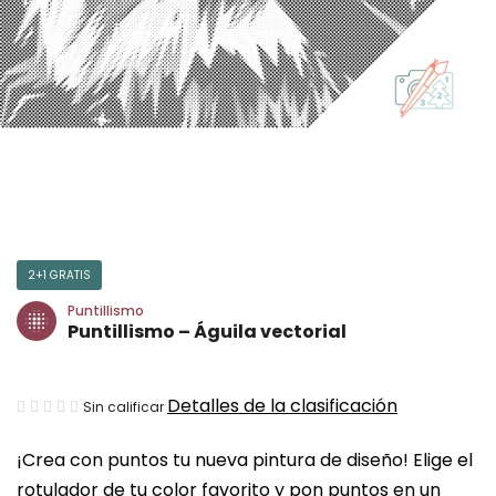
2+1 GRATIS
Puntillismo
Puntillismo – Águila vectorial
La
Detalles de la clasificación
Sin calificar
valoración
¡Crea con puntos tu nueva pintura de diseño! Elige el
media
rotulador de tu color favorito y pon puntos en un
del