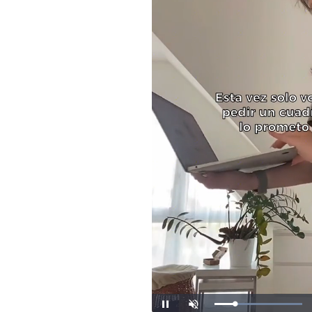
Loaded
:
Unmute