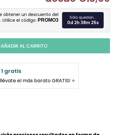
Medir prec
de obtener un descuento del
Sólo quedan...
%
. Utilice el código:
PROMO3
0d 2h 38m 24s
AÑADIR AL CARRITO
1 gratis
llévate el más barato GRATIS! ⭐
guirás preciosos resultados en forma de