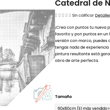
Catedral de 
La
Sin calificar
Detalles
valoración
¡Crea con puntos tu nueva pin
media
favorito y pon puntos en un l
del
versión con marco, puedes c
producto
tengas nada de experiencia 
es
pintura resultante está gara
de
obra de arte perfecta.
0,0
sobre
5
estrellas.
Tamaño
60x80cm (El más vendido⭐