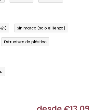
👍)
Sin marco (solo el lienzo)
Estructura de plástico
do
desde
€13,09