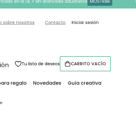
ricado en la UE = sin aranceles aduaneros
MOSTRAR
o sobre nosotros
Contacto
Iniciar sesión
sión
Tu lista de deseos
CARRITO VACÍO
CESTA
para regalo
Novedades
Guía creativa
me