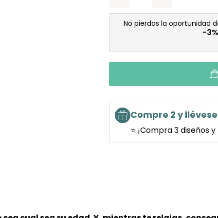
No pierdas la oportunidad 
-3
Compre 2 y llévese 
⭐ ¡Compra 3 diseños y 
o
sea cual sea su edad. Y, mientras te relajas, conse