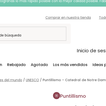
grafías lo más rápido posible con la mejor calidad posible. Fab
Comprar en nuestra tienda
Tod
Inicio de se
ón
Rebajado
Agotado
Los más vendidos
Ideas 
es del mundo
/
UNESCO
/
Puntillismo – Catedral de Notre Da
Puntillismo