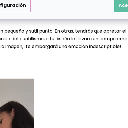
figuración
Ace
e decenas hasta cientos de puntos preimpresos de difere
n pequeño y sutil punto. En otras, tendrás que apretar el
nica del puntillismo, a tu diseño le llevará un tiempo emp
 la imagen, ¡te embargará una emoción indescriptible!