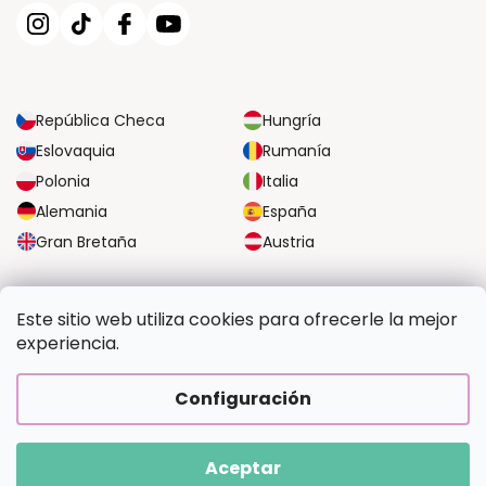
República Checa
Hungría
Eslovaquia
Rumanía
Polonia
Italia
Alemania
España
Gran Bretaña
Austria
OPCIONES DE TRANSPORTE FIABLES
Este sitio web utiliza cookies para ofrecerle la mejor
experiencia.
OPCIONES SEGURAS DE PAGO
Configuración
Aceptar
Copyright 2026
Pintalotu.es
. Todos los derechos reservados.