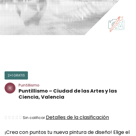
2+1 GRATIS
Puntillismo
Puntillismo – Ciudad de las Artes y las
Ciencia, Valencia
La
Detalles de la clasificación
Sin calificar
valoración
¡Crea con puntos tu nueva pintura de diseño! Elige el
media