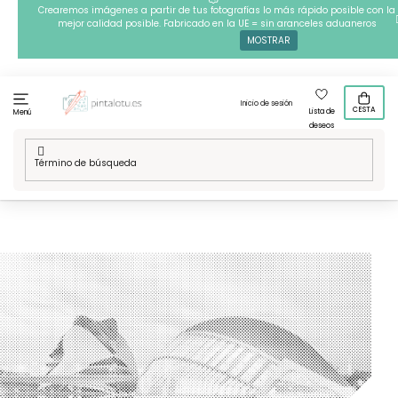
Ir
Crearemos imágenes a partir de tus fotografías lo más rápido posible con la
mejor calidad posible. Fabricado en la UE = sin aranceles aduaneros
al
MOSTRAR
contenido
Inicio de sesión
CESTA
Lista de
Menú
deseos
Inicio
/
Vuelta a Espana
/
Puntillismo – Ciudad de las Artes y
las Ciencia, Valencia