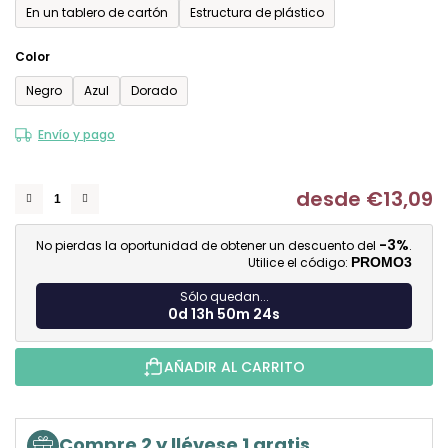
En un tablero de cartón
Estructura de plástico
Color
Negro
Azul
Dorado
Envío y pago
desde
€13,09
Me
-3%
No pierdas la oportunidad de obtener un descuento del
.
Utilice el código:
PROMO3
Sólo quedan...
0d 13h 50m 23s
AÑADIR AL CARRITO
Compre 2 y llévese 1 gratis