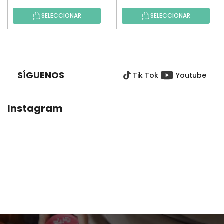
SELECCIONAR
SELECCIONAR
P
I
E
SÍGUENOS
Tik Tok
Youtube
D
E
P
Instagram
Á
G
I
N
A