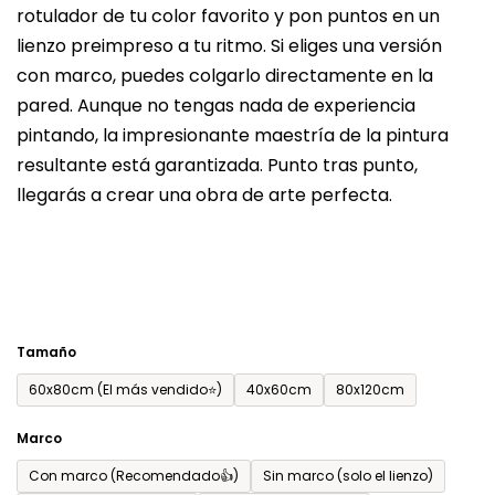
rotulador de tu color favorito y pon puntos en un
del
lienzo preimpreso a tu ritmo. Si eliges una versión
producto
con marco, puedes colgarlo directamente en la
es
pared. Aunque no tengas nada de experiencia
de
pintando, la impresionante maestría de la pintura
0,0
resultante está garantizada. Punto tras punto,
sobre
llegarás a crear una obra de arte perfecta.
5
estrellas.
Tamaño
60x80cm (El más vendido⭐)
40x60cm
80x120cm
Marco
Con marco (Recomendado👍)
Sin marco (solo el lienzo)