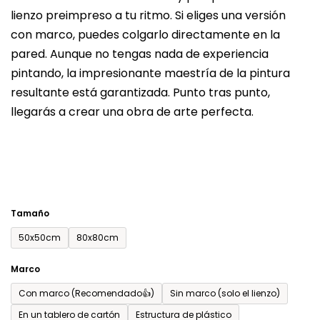
lienzo preimpreso a tu ritmo. Si eliges una versión
producto
con marco, puedes colgarlo directamente en la
es
pared. Aunque no tengas nada de experiencia
de
pintando, la impresionante maestría de la pintura
0,0
resultante está garantizada. Punto tras punto,
sobre
llegarás a crear una obra de arte perfecta.
5
estrellas.
Tamaño
50x50cm
80x80cm
Marco
Con marco (Recomendado👍)
Sin marco (solo el lienzo)
En un tablero de cartón
Estructura de plástico