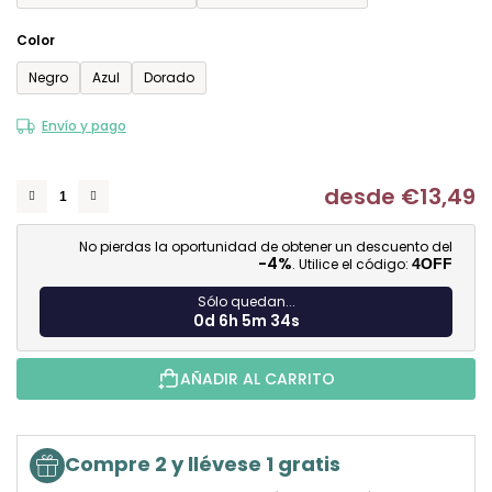
Color
Negro
Azul
Dorado
Envío y pago
desde
€13,49
Me
No pierdas la oportunidad de obtener un descuento del
-4%
. Utilice el código:
4OFF
Sólo quedan...
0d 6h 5m 33s
AÑADIR AL CARRITO
Compre 2 y llévese 1 gratis