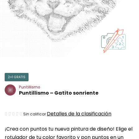
2+1 GRATIS
Puntillismo
Puntillismo – Gatito sonriente
La
Detalles de la clasificación
Sin calificar
valoración
¡Crea con puntos tu nueva pintura de diseño! Elige el
media
rotulador de tu color favorito y pon puntos en un
del