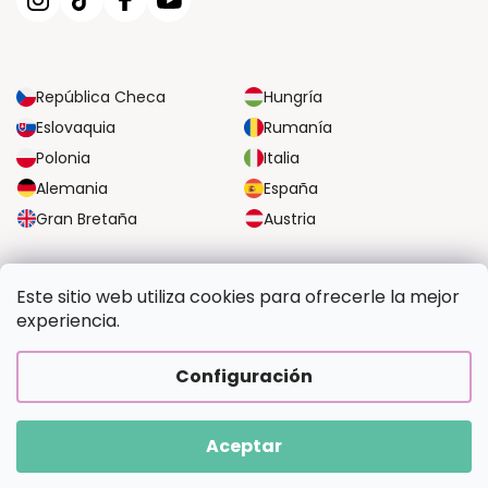
República Checa
Hungría
Eslovaquia
Rumanía
Polonia
Italia
Alemania
España
Gran Bretaña
Austria
OPCIONES DE TRANSPORTE FIABLES
Este sitio web utiliza cookies para ofrecerle la mejor
experiencia.
OPCIONES SEGURAS DE PAGO
Configuración
Aceptar
Copyright 2026
Pintalotu.es
. Todos los derechos reservados.
Creado por Shoptet Premium
|
Upravilo
FV STUDIO