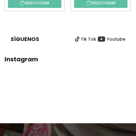
SELECCIONAR
SELECCIONAR
P
I
E
SÍGUENOS
Tik Tok
Youtube
D
E
P
Instagram
Á
G
I
N
A