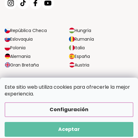
República Checa
Hungría
Eslovaquia
Rumanía
Polonia
Italia
Alemania
España
Gran Bretaña
Austria
OPCIONES DE TRANSPORTE FIABLES
Este sitio web utiliza cookies para ofrecerle la mejor
experiencia.
OPCIONES SEGURAS DE PAGO
Configuración
Aceptar
Copyright 2026
Pintalotu.es
. Todos los derechos reservados.