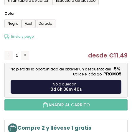
En un tablero de cartón
Estructura de plástico
Color
Negro
Azul
Dorado
Envío y pago
desde
€11,49
Me
-5%
No pierdas la oportunidad de obtener un descuento del
.
Utilice el código:
PROMO5
Sólo quedan...
0d 6h 38m 40s
AÑADIR AL CARRITO
Compre 2 y llévese 1 gratis