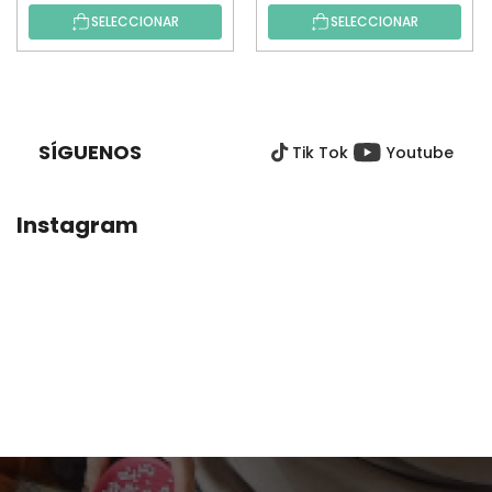
SELECCIONAR
SELECCIONAR
P
I
E
SÍGUENOS
Tik Tok
Youtube
D
E
P
Instagram
Á
G
I
N
A