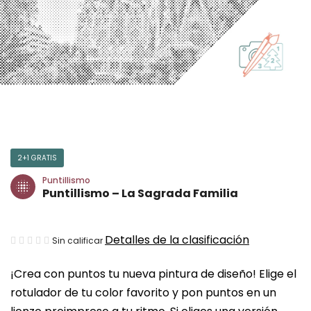
2+1 GRATIS
Puntillismo
Puntillismo – La Sagrada Familia
La
Detalles de la clasificación
Sin calificar
valoración
¡Crea con puntos tu nueva pintura de diseño! Elige el
media
rotulador de tu color favorito y pon puntos en un
del