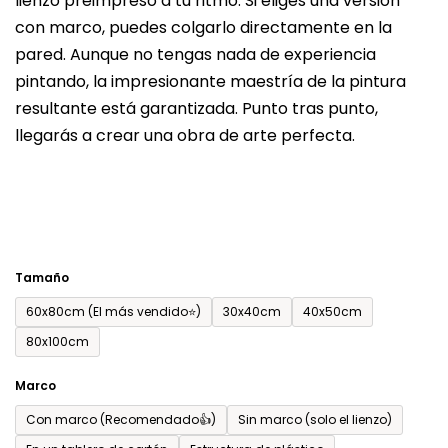
lienzo preimpreso a tu ritmo. Si eliges una versión
producto
con marco, puedes colgarlo directamente en la
es
pared. Aunque no tengas nada de experiencia
de
pintando, la impresionante maestría de la pintura
0,0
resultante está garantizada. Punto tras punto,
sobre
llegarás a crear una obra de arte perfecta.
5
estrellas.
Tamaño
60x80cm (El más vendido⭐)
30x40cm
40x50cm
80x100cm
Marco
Con marco (Recomendado👍)
Sin marco (solo el lienzo)