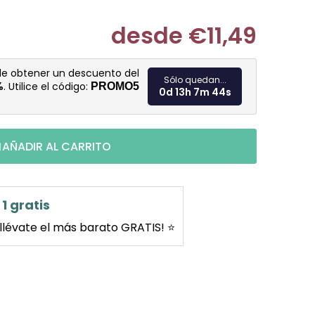
desde
€11,49
Medir prec
 de obtener un descuento del
Sólo quedan...
%
. Utilice el código:
PROMO5
0d 13h 7m 43s
AÑADIR AL CARRITO
1 gratis
llévate el más barato GRATIS! ⭐