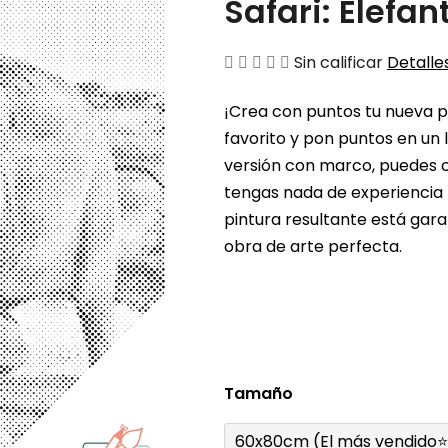
Safari: Elefan
La
Sin calificar
Detalles
valoración
¡Crea con puntos tu nueva pin
media
favorito y pon puntos en un l
del
versión con marco, puedes c
producto
tengas nada de experiencia 
es
pintura resultante está gara
de
obra de arte perfecta.
0,0
sobre
5
estrellas.
Tamaño
60x80cm (El más vendido⭐