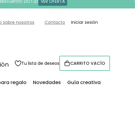
 descuento: DOT20
VER OFERTA
o sobre nosotros
Contacto
Iniciar sesión
sión
Tu lista de deseos
CARRITO VACÍO
CESTA
para regalo
Novedades
Guía creativa