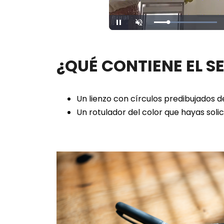
Loaded
:
Unmute
100.00%
¿QUÉ CONTIENE EL S
Un lienzo con círculos predibujados 
Un rotulador del color que hayas soli