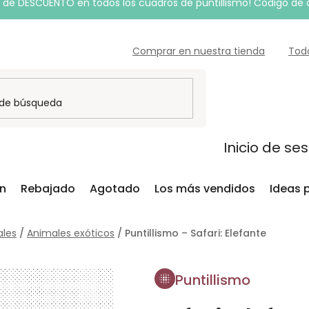
de DESCUENTO en todos los cuadros de puntillismo! Código de
Comprar en nuestra tienda
Tod
Inicio de se
ón
Rebajado
Agotado
Los más vendidos
Ideas 
les
/
Animales exóticos
/
Puntillismo – Safari: Elefante
Puntillismo