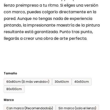
lienzo preimpreso a tu ritmo. Si eliges una versión
producto
con marco, puedes colgarlo directamente en la
es
pared. Aunque no tengas nada de experiencia
de
pintando, la impresionante maestría de la pintura
0,0
resultante está garantizada. Punto tras punto,
sobre
llegarás a crear una obra de arte perfecta.
5
estrellas.
Tamaño
60x80cm (El más vendido⭐)
30x40cm
40x50cm
80x100cm
Marco
Con marco (Recomendado👍)
Sin marco (solo el lienzo)