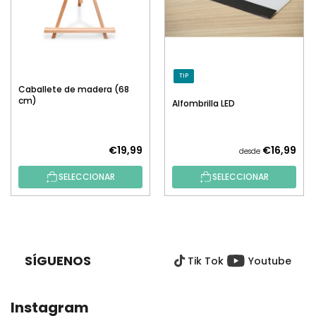
TIP
Caballete de madera (68
cm)
Alfombrilla LED
€19,99
€16,99
desde
SELECCIONAR
SELECCIONAR
P
I
E
SÍGUENOS
Tik Tok
Youtube
D
E
P
Instagram
Á