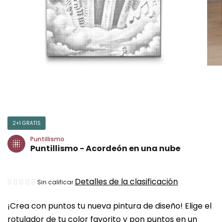
2+1 GRATIS
Puntillismo
Puntillismo - Acordeón en una nube
La
Detalles de la clasificación
Sin calificar
valoración
¡Crea con puntos tu nueva pintura de diseño! Elige el
media
rotulador de tu color favorito y pon puntos en un
del