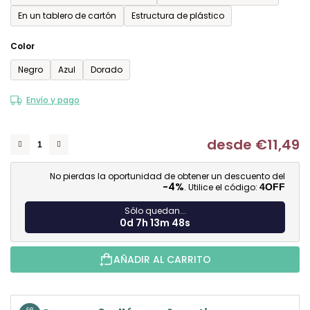
En un tablero de cartón
Estructura de plástico
Color
Negro
Azul
Dorado
Envío y pago
desde
€11,49
Me
No pierdas la oportunidad de obtener un descuento del
-4%
. Utilice el código:
4OFF
Sólo quedan...
0d 7h 13m 47s
AÑADIR AL CARRITO