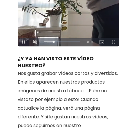
Remaining
-
0:06
Loaded
:
Pause
Unmute
Picture-
Fullscreen
100.00%
in-
Picture
Time
¿Y YA HAN VISTO ESTE VÍDEO
NUESTRO?
Nos gusta grabar vídeos cortos y divertidos.
En ellos aparecen nuestros productos,
imágenes de nuestra fábrica... ¡Eche un
vistazo por ejemplo a esto! Cuando
actualice la página, verá una página
diferente. Y si le gustan nuestros vídeos,
puede seguirnos en nuestro