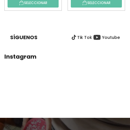
SELECCIONAR
SELECCIONAR
P
I
E
SÍGUENOS
Tik Tok
Youtube
D
E
P
Instagram
Á
G
I
N
A