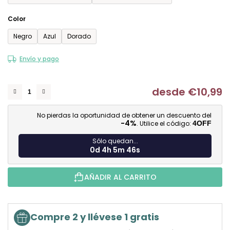
Color
Negro
Azul
Dorado
Envío y pago
desde
€10,99
Me
No pierdas la oportunidad de obtener un descuento del
-4%
. Utilice el código:
4OFF
Sólo quedan...
0d 4h 5m 45s
AÑADIR AL CARRITO
Compre 2 y llévese 1 gratis