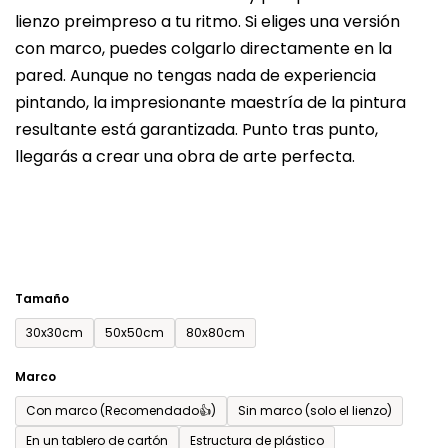
lienzo preimpreso a tu ritmo. Si eliges una versión
producto
con marco, puedes colgarlo directamente en la
es
pared. Aunque no tengas nada de experiencia
de
pintando, la impresionante maestría de la pintura
0,0
resultante está garantizada. Punto tras punto,
sobre
llegarás a crear una obra de arte perfecta.
5
estrellas.
Tamaño
30x30cm
50x50cm
80x80cm
Marco
Con marco (Recomendado👍)
Sin marco (solo el lienzo)
En un tablero de cartón
Estructura de plástico