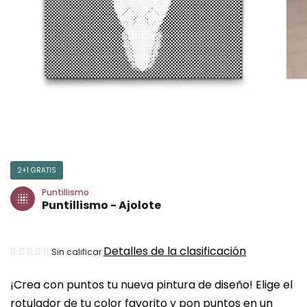
2+1 GRATIS
Puntillismo
Puntillismo - Ajolote
La
Detalles de la clasificación
Sin calificar
valoración
¡Crea con puntos tu nueva pintura de diseño! Elige el
media
rotulador de tu color favorito y pon puntos en un
del