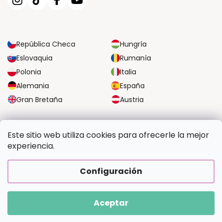
República Checa
Hungría
Eslovaquia
Rumanía
Polonia
Italia
Alemania
España
Gran Bretaña
Austria
OPCIONES DE TRANSPORTE FIABLES
Este sitio web utiliza cookies para ofrecerle la mejor
experiencia.
OPCIONES SEGURAS DE PAGO
Configuración
Aceptar
Copyright 2026
Pintalotu.es
. Todos los derechos reservados.
Creado por Shoptet Premium
|
Upravilo
FV STUDIO