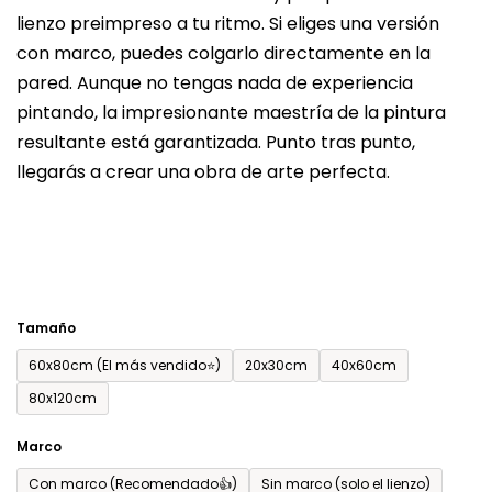
lienzo preimpreso a tu ritmo. Si eliges una versión
producto
con marco, puedes colgarlo directamente en la
es
pared. Aunque no tengas nada de experiencia
de
pintando, la impresionante maestría de la pintura
0,0
resultante está garantizada. Punto tras punto,
sobre
llegarás a crear una obra de arte perfecta.
5
estrellas.
Tamaño
60x80cm (El más vendido⭐)
20x30cm
40x60cm
80x120cm
Marco
Con marco (Recomendado👍)
Sin marco (solo el lienzo)