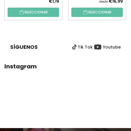
€1,19
€16,99
desde
SELECCIONAR
SELECCIONAR
P
I
E
SÍGUENOS
Tik Tok
Youtube
D
E
P
Instagram
Á
G
I
N
A