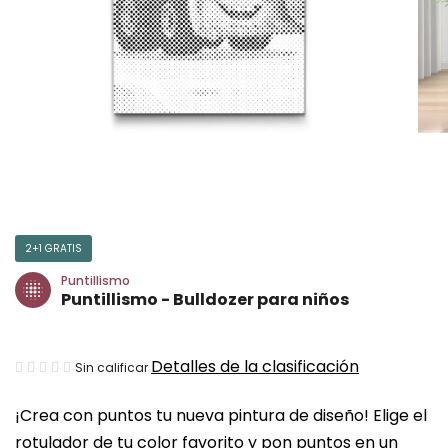
2+1 GRATIS
Puntillismo
Puntillismo - Bulldozer para niños
La
Detalles de la clasificación
Sin calificar
valoración
¡Crea con puntos tu nueva pintura de diseño! Elige el
media
rotulador de tu color favorito y pon puntos en un
del