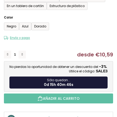
En un tablero de cartón
Estructura de plástico
Color
Negro
Azul
Dorado
Envío y pago
desde
€10,59
Me
-3%
No pierdas la oportunidad de obtener un descuento del
.
Utilice el código:
SALE3
Sólo quedan...
0d 15h 40m 45s
AÑADIR AL CARRITO