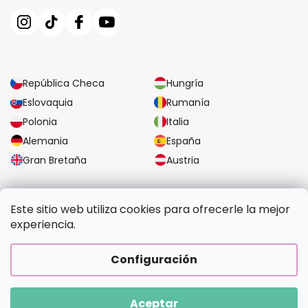
República Checa
Hungría
Eslovaquia
Rumanía
Polonia
Italia
Alemania
España
Gran Bretaña
Austria
OPCIONES DE TRANSPORTE FIABLES
Este sitio web utiliza cookies para ofrecerle la mejor
experiencia.
OPCIONES SEGURAS DE PAGO
Configuración
Aceptar
Copyright 2026
Pintalotu.es
. Todos los derechos reservados.