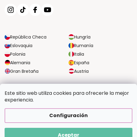
República Checa
Hungría
Eslovaquia
Rumanía
Polonia
Italia
Alemania
España
Gran Bretaña
Austria
OPCIONES DE TRANSPORTE FIABLES
Este sitio web utiliza cookies para ofrecerle la mejor
experiencia.
OPCIONES SEGURAS DE PAGO
Configuración
Aceptar
Copyright 2026
Pintalotu.es
. Todos los derechos reservados.