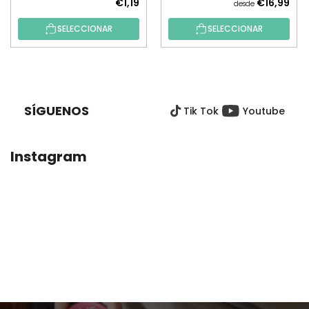
€1,19
€16,99
desde
SELECCIONAR
SELECCIONAR
P
I
E
SÍGUENOS
Tik Tok
Youtube
D
E
P
Instagram
Á
G
I
N
A