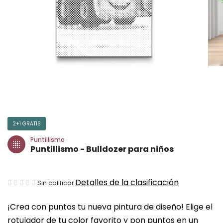
2+1 GRATIS
Puntillismo
Puntillismo - Bulldozer para niños
La
Detalles de la clasificación
Sin calificar
valoración
¡Crea con puntos tu nueva pintura de diseño! Elige el
media
rotulador de tu color favorito y pon puntos en un
del