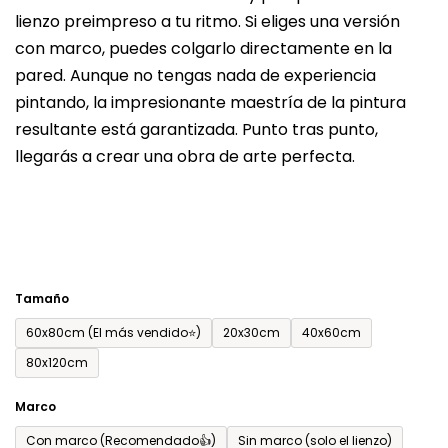
lienzo preimpreso a tu ritmo. Si eliges una versión
producto
con marco, puedes colgarlo directamente en la
es
pared. Aunque no tengas nada de experiencia
de
pintando, la impresionante maestría de la pintura
0,0
resultante está garantizada. Punto tras punto,
sobre
llegarás a crear una obra de arte perfecta.
5
estrellas.
Tamaño
60x80cm (El más vendido⭐)
20x30cm
40x60cm
80x120cm
Marco
Con marco (Recomendado👍)
Sin marco (solo el lienzo)