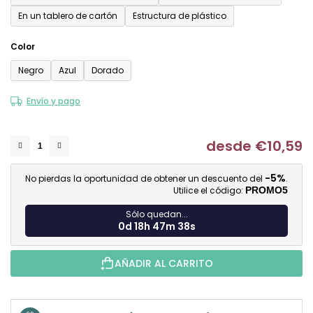
En un tablero de cartón
Estructura de plástico
Color
Negro
Azul
Dorado
Envío y pago
desde
€10,59
Me
-5%
No pierdas la oportunidad de obtener un descuento del
.
Utilice el código:
PROMO5
Sólo quedan...
0d 18h 47m 38s
AÑADIR AL CARRITO