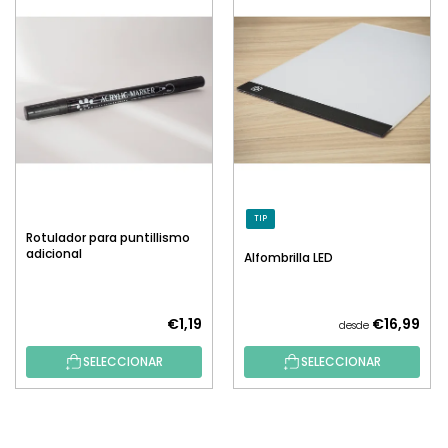
TIP
Rotulador para puntillismo
adicional
Alfombrilla LED
€1,19
€16,99
desde
SELECCIONAR
SELECCIONAR
P
I