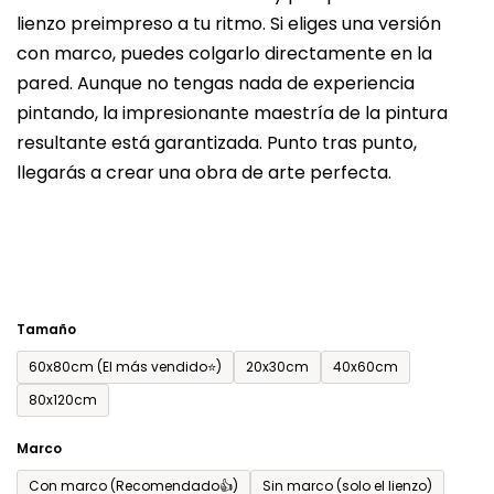
lienzo preimpreso a tu ritmo. Si eliges una versión
producto
con marco, puedes colgarlo directamente en la
es
pared. Aunque no tengas nada de experiencia
de
pintando, la impresionante maestría de la pintura
0,0
resultante está garantizada. Punto tras punto,
sobre
llegarás a crear una obra de arte perfecta.
5
estrellas.
Tamaño
60x80cm (El más vendido⭐)
20x30cm
40x60cm
80x120cm
Marco
Con marco (Recomendado👍)
Sin marco (solo el lienzo)