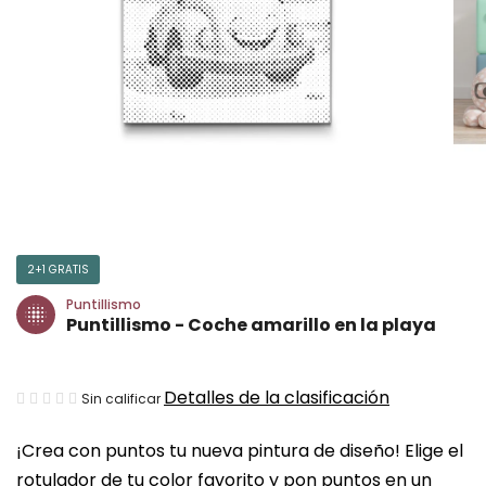
2+1 GRATIS
Puntillismo
Puntillismo - Coche amarillo en la playa
La
Detalles de la clasificación
Sin calificar
valoración
¡Crea con puntos tu nueva pintura de diseño! Elige el
media
rotulador de tu color favorito y pon puntos en un
del