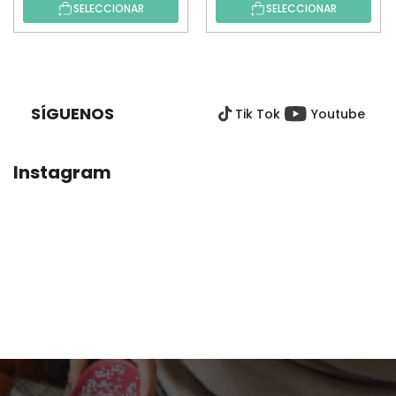
SELECCIONAR
SELECCIONAR
P
I
E
SÍGUENOS
Tik Tok
Youtube
D
E
P
Instagram
Á
G
I
N
A