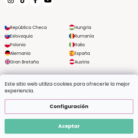
República Checa
Hungría
Eslovaquia
Rumanía
Polonia
Italia
Alemania
España
Gran Bretaña
Austria
OPCIONES DE TRANSPORTE FIABLES
Este sitio web utiliza cookies para ofrecerle la mejor
experiencia.
OPCIONES SEGURAS DE PAGO
Configuración
Aceptar
Copyright 2026
Pintalotu.es
. Todos los derechos reservados.
Creado por Shoptet Premium
|
Upravilo
FV STUDIO