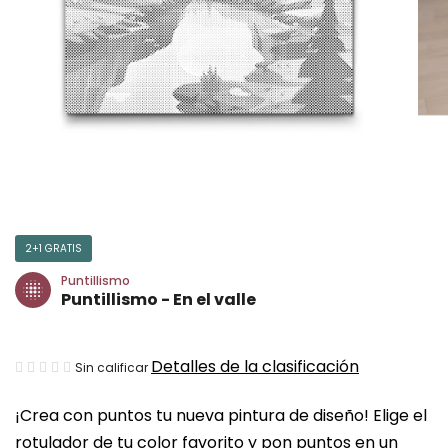
2+1 GRATIS
Puntillismo
Puntillismo - En el valle
La
Detalles de la clasificación
Sin calificar
valoración
¡Crea con puntos tu nueva pintura de diseño! Elige el
media
rotulador de tu color favorito y pon puntos en un
del