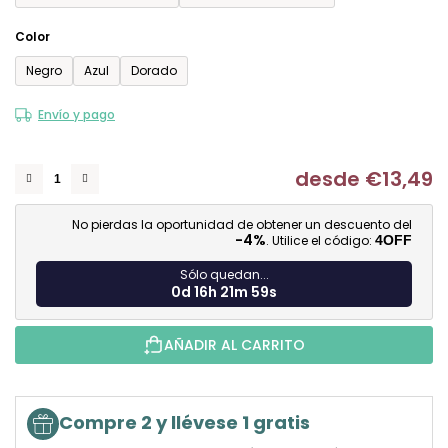
Color
Negro
Azul
Dorado
Envío y pago
desde
€13,49
Me
No pierdas la oportunidad de obtener un descuento del
-4%
. Utilice el código:
4OFF
Sólo quedan...
0d 16h 21m 58s
AÑADIR AL CARRITO
Compre 2 y llévese 1 gratis