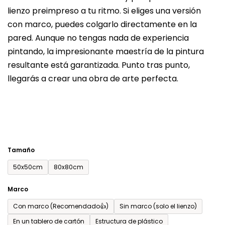
lienzo preimpreso a tu ritmo. Si eliges una versión
producto
con marco, puedes colgarlo directamente en la
es
pared. Aunque no tengas nada de experiencia
de
pintando, la impresionante maestría de la pintura
0,0
resultante está garantizada. Punto tras punto,
sobre
llegarás a crear una obra de arte perfecta.
5
estrellas.
Tamaño
50x50cm
80x80cm
Marco
Con marco (Recomendado👍)
Sin marco (solo el lienzo)
En un tablero de cartón
Estructura de plástico