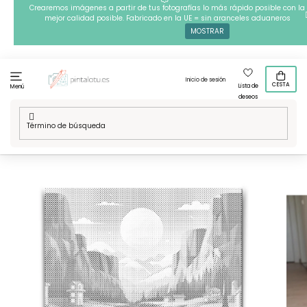
Ir
Crearemos imágenes a partir de tus fotografías lo más rápido posible con la
mejor calidad posible. Fabricado en la UE = sin aranceles aduaneros
al
MOSTRAR
contenido
Inicio de sesión
CESTA
Lista de
Menú
deseos
Inicio
/
Técnicas
/
Puntillismo
/
Nuestros disenos
/
Puntillismo -
En el valle