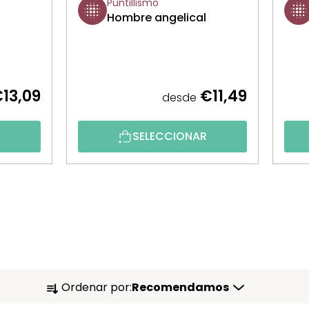
Puntillismo
Hombre angelical
13,09
€11,49
desde
R
SELECCIONAR
O
Ordenar por:
Recomendamos