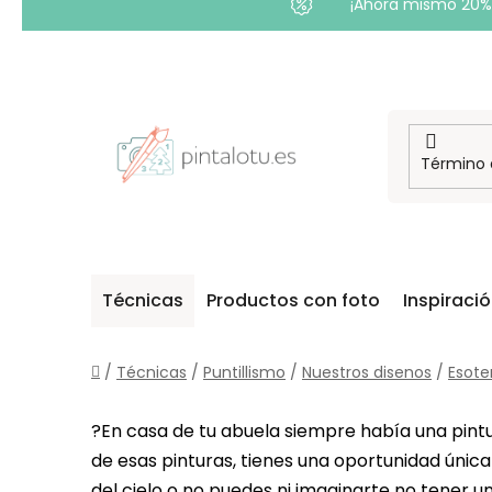
¡Ahora mismo 20% 
Ir
al
contenido
Técnicas
Productos con foto
Inspiraci
Inicio
/
Técnicas
/
Puntillismo
/
Nuestros disenos
/
Esote
?En casa de tu abuela siempre había una pintu
de esas pinturas, tienes una oportunidad única 
del cielo o no puedes ni imaginarte no tener 