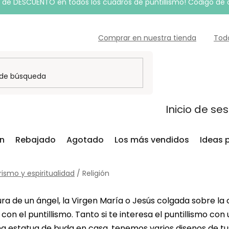
de DESCUENTO en todos los cuadros de puntillismo! Código de
Comprar en nuestra tienda
Tod
Inicio de se
ón
Rebajado
Agotado
Los más vendidos
Ideas 
rismo y espiritualidad
/
Religión
ra de un ángel, la Virgen María o Jesús colgada sobre l
con el puntillismo. Tanto si te interesa el puntillismo con
una
estatua de buda
en casa, tenemos varios disenos de tus