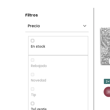
B
L
Filtros
A
I
Precio
R
S
R
T
En stock
A
A
L
D
Rebajado
A
E
Novedad
2+
T
P
Tip
E
R
2+1 gratis