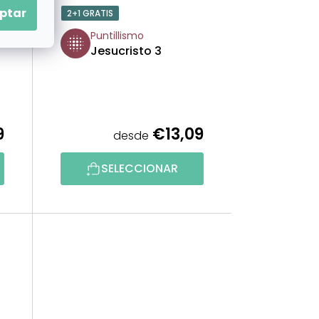
ptar
2+1 GRATIS
Puntillismo
Jesucristo 3
9
€13,09
desde
SELECCIONAR