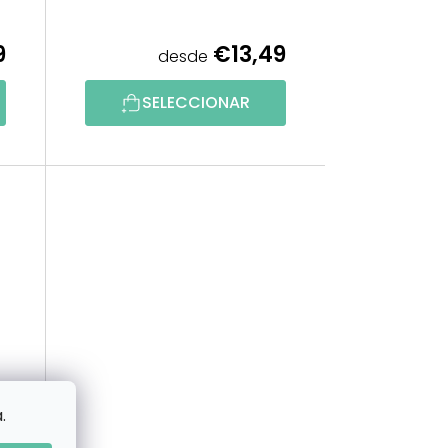
C
9
€13,49
desde
T
SELECCIONAR
O
S
.