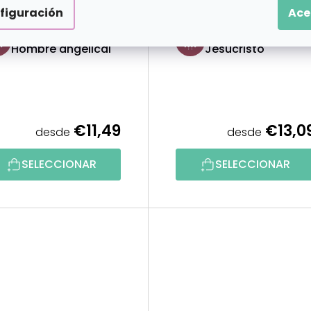
figuración
Ace
1 GRATIS
2+1 GRATIS
Puntillismo
Puntillismo
Hombre angelical
Jesucristo
€11,49
€13,0
desde
desde
SELECCIONAR
SELECCIONAR