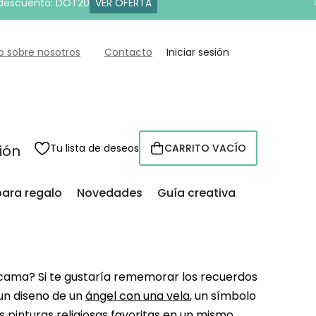
 descuento: DOT20
VER OFERTA
o sobre nosotros
Contacto
Iniciar sesión
sión
Tu lista de deseos
CARRITO VACÍO
CESTA
para regalo
Novedades
Guía creativa
a cama? Si te gustaría rememorar los recuerdos
 un diseno de un
ángel con una vela
, un símbolo
 pinturas religiosas favoritas en un mismo