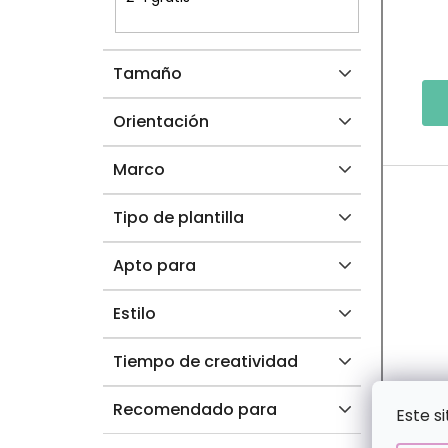
R
O
A
D
Tamaño
L
U
C
Orientación
T
Marco
O
Tipo de plantilla
S
Apto para
Estilo
Tiempo de creatividad
Recomendado para
Este s