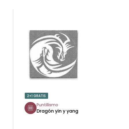
R
D
E
N
A
R
P
R
2+1 GRATIS
O
Puntillismo
Dragón yin y yang
D
U