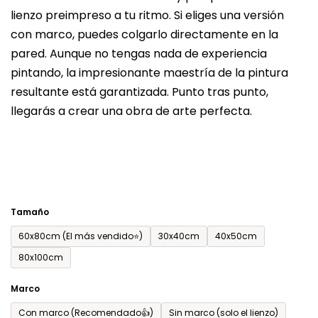
lienzo preimpreso a tu ritmo. Si eliges una versión
producto
con marco, puedes colgarlo directamente en la
es
pared. Aunque no tengas nada de experiencia
de
pintando, la impresionante maestría de la pintura
0,0
resultante está garantizada. Punto tras punto,
sobre
llegarás a crear una obra de arte perfecta.
5
estrellas.
Tamaño
60x80cm (El más vendido⭐)
30x40cm
40x50cm
80x100cm
Marco
Con marco (Recomendado👍)
Sin marco (solo el lienzo)