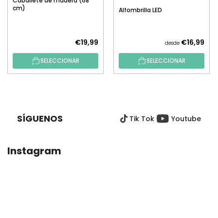
Caballete de madera (68
cm)
Alfombrilla LED
€19,99
€16,99
desde
SELECCIONAR
SELECCIONAR
P
I
E
SÍGUENOS
Tik Tok
Youtube
D
E
P
Instagram
Á
G
I
N
A