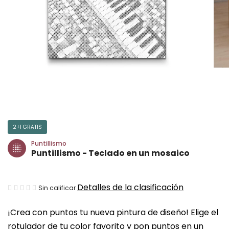
2+1 GRATIS
Puntillismo
Puntillismo - Teclado en un mosaico
La
Detalles de la clasificación
Sin calificar
valoración
¡Crea con puntos tu nueva pintura de diseño! Elige el
media
rotulador de tu color favorito y pon puntos en un
del