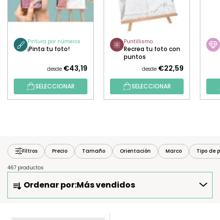
Pintura por números
Puntillismo
¡Pinta tu foto!
Recrea tu foto con
puntos
€43,19
€22,59
desde
desde
SELECCIONAR
SELECCIONAR
Filtros
Precio
Tamaño
Orientación
Marco
Tipo de p
467 productos
O
Ordenar por:
Más vendidos
R
D
E
L