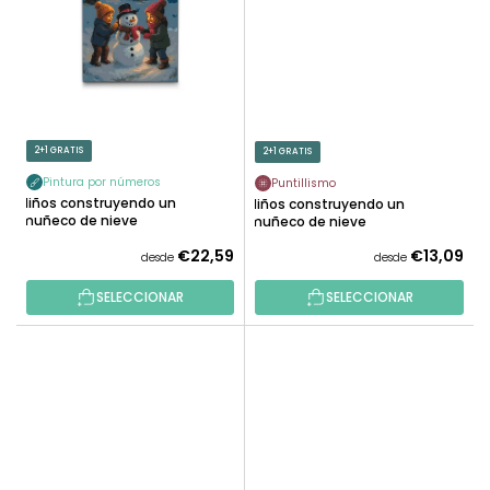
2+1 GRATIS
2+1 GRATIS
Pintura por números
Puntillismo
Niños construyendo un
Niños construyendo un
muñeco de nieve
muñeco de nieve
€22,59
€13,09
desde
desde
SELECCIONAR
SELECCIONAR