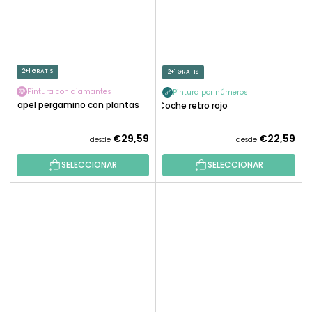
2+1 GRATIS
2+1 GRATIS
Pintura con diamantes
Pintura por números
Papel pergamino con plantas
Coche retro rojo
€29,59
€22,59
desde
desde
SELECCIONAR
SELECCIONAR