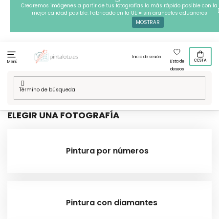
Ir
Crearemos imágenes a partir de tus fotografías lo más rápido posible con la
mejor calidad posible. Fabricado en la UE = sin aranceles aduaneros
al
MOSTRAR
contenido
Inicio de sesión
CESTA
Lista de
Menú
deseos
Inicio
/
Técnicas
ELEGIR UNA FOTOGRAFÍA
Pintura por números
Pintura con diamantes