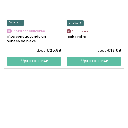
2+1 GRATIS
2+1 GRATIS
Pintura con diamantes
Puntillismo
Niños construyendo un
Coche retro
muñeco de nieve
€25,89
€13,09
desde
desde
SELECCIONAR
SELECCIONAR