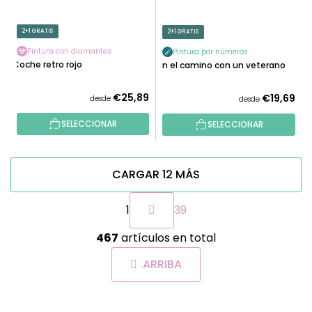
2+1 GRATIS
2+1 GRATIS
Pintura con diamantes
Pintura por números
Coche retro rojo
En el camino con un veterano
€25,89
€19,69
desde
desde
SELECCIONAR
SELECCIONAR
CARGAR 12 MÁS
P
1
39
a
g
C
i
467
artículos en total
o
n
n
a
ARRIBA
t
c
r
i
o
ó