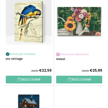
N
I
A
S
R
T
P
A
R
D
O
E
D
P
U
R
C
O
T
Pintura por números
Pintura con diamantes
D
Loro vintage
O
Girasol
U
S
C
€22,59
€25,89
desde
desde
T
O
SELECCIONAR
SELECCIONAR
S