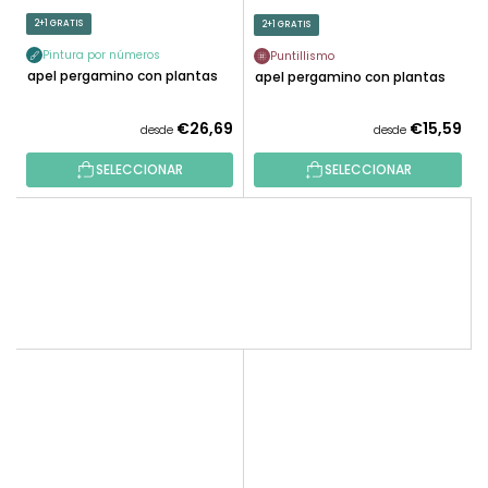
2+1 GRATIS
2+1 GRATIS
Pintura por números
Puntillismo
Papel pergamino con plantas
Papel pergamino con plantas
€26,69
€15,59
desde
desde
SELECCIONAR
SELECCIONAR