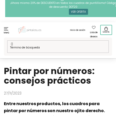
Ir
¡Ahora mismo 20% de DESCUENTO en todos los cuadros de puntillismo! Código
de descuento: DOT20
al
VER OFERTA
contenido
Inicio de sesión
CESTA
Lista de
Menú
deseos
Inicio
/
News
/
Pintar por números: consejos prácticos
Pintar por números:
consejos prácticos
27/11/2023
Entre nuestros productos, los cuadros para
pintar por números son nuestro ojito derecho.