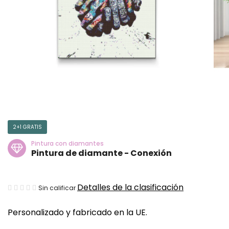
2+1 GRATIS
Pintura con diamantes
Pintura de diamante - Conexión
La
Detalles de la clasificación
Sin calificar
valoración
Personalizado y fabricado en la UE.
media
del