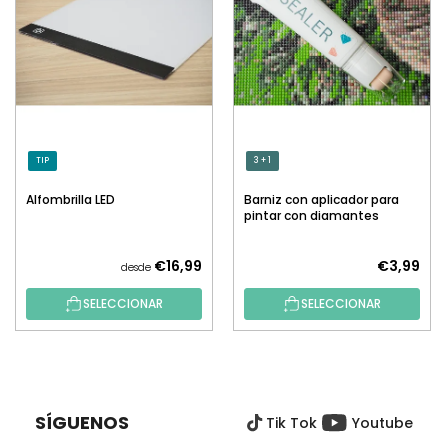
TIP
3 + 1
Alfombrilla LED
Barniz con aplicador para
pintar con diamantes
€16,99
€3,99
desde
SELECCIONAR
SELECCIONAR
P
I
E
SÍGUENOS
Tik Tok
Youtube
D