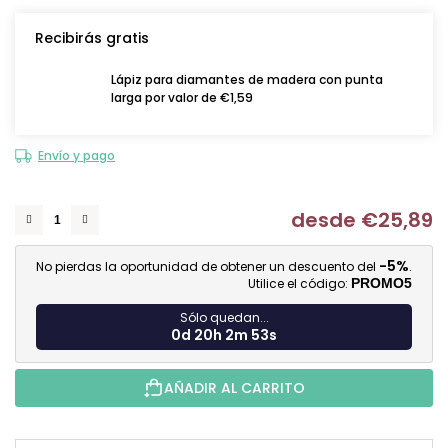
Recibirás gratis
Lápiz para diamantes de madera con punta
larga por valor de €1,59
Envío y pago
desde
€25,89
Me
-5%
No pierdas la oportunidad de obtener un descuento del
.
Utilice el código:
PROMO5
Sólo quedan...
0d 20h 2m 52s
AÑADIR AL CARRITO