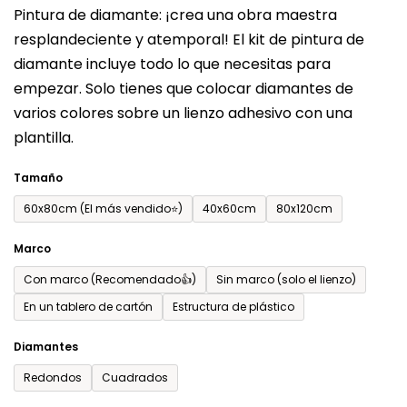
Pintura de diamante: ¡crea una obra maestra
producto
resplandeciente y atemporal! El kit de pintura de
es
diamante incluye todo lo que necesitas para
de
empezar. Solo tienes que colocar diamantes de
0,0
varios colores sobre un lienzo adhesivo con una
sobre
plantilla.
5
estrellas.
Tamaño
60x80cm (El más vendido⭐)
40x60cm
80x120cm
Marco
Con marco (Recomendado👍)
Sin marco (solo el lienzo)
En un tablero de cartón
Estructura de plástico
Diamantes
Redondos
Cuadrados