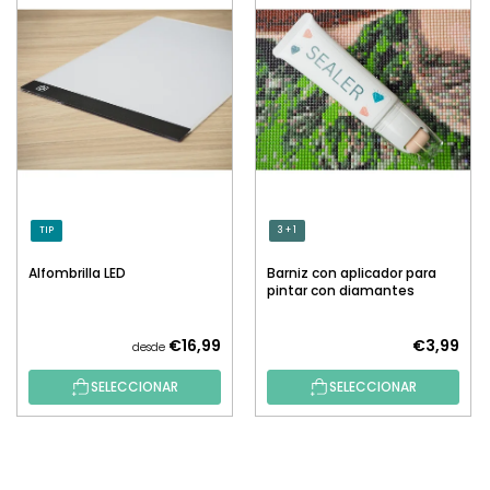
TIP
3 + 1
Alfombrilla LED
Barniz con aplicador para
pintar con diamantes
€16,99
€3,99
desde
SELECCIONAR
SELECCIONAR
P
I