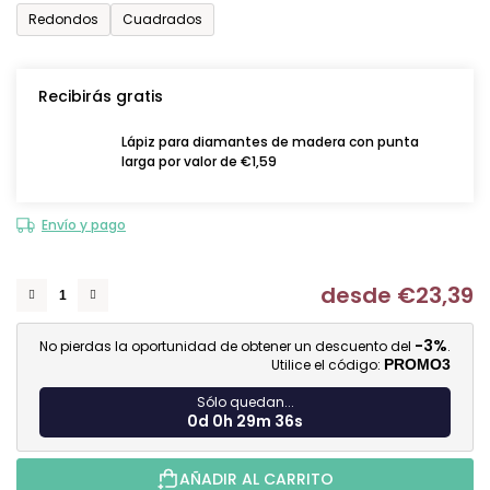
Redondos
Cuadrados
Recibirás gratis
Lápiz para diamantes de madera con punta
larga por valor de €1,59
Envío y pago
desde
€23,39
Me
-3%
No pierdas la oportunidad de obtener un descuento del
.
Utilice el código:
PROMO3
Sólo quedan...
0d 0h 29m 34s
AÑADIR AL CARRITO