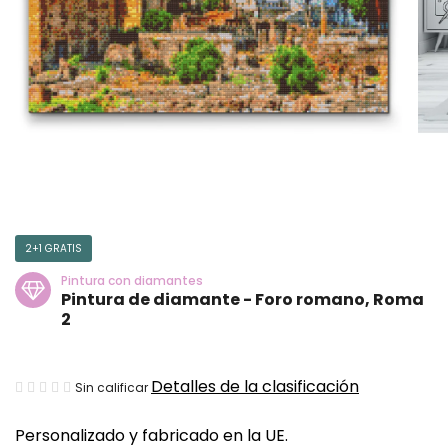
2+1 GRATIS
Pintura con diamantes
Pintura de diamante - Foro romano, Roma
2
La
Detalles de la clasificación
Sin calificar
valoración
Personalizado y fabricado en la UE.
media