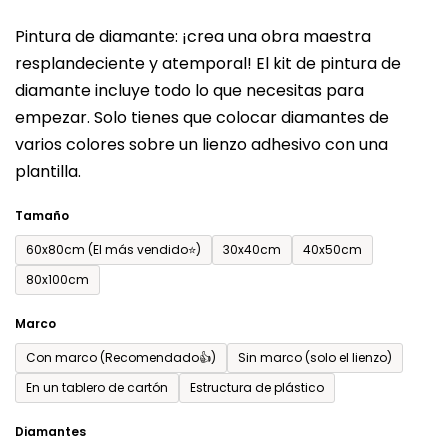
del
Pintura de diamante: ¡crea una obra maestra
producto
resplandeciente y atemporal! El kit de pintura de
es
diamante incluye todo lo que necesitas para
de
empezar. Solo tienes que colocar diamantes de
0,0
varios colores sobre un lienzo adhesivo con una
sobre
plantilla.
5
estrellas.
Tamaño
60x80cm (El más vendido⭐)
30x40cm
40x50cm
80x100cm
Marco
Con marco (Recomendado👍)
Sin marco (solo el lienzo)
En un tablero de cartón
Estructura de plástico
Diamantes