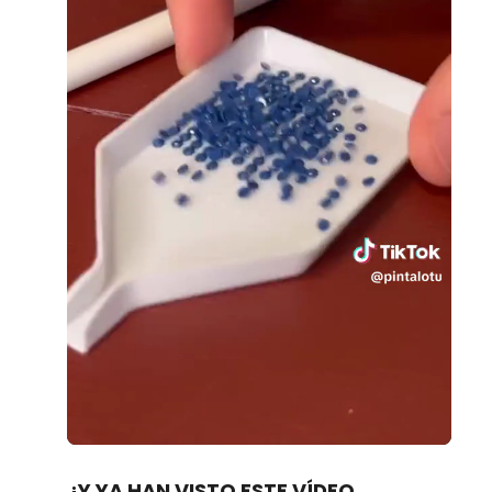
Loaded
:
Unmute
100.00%
¿Y YA HAN VISTO ESTE VÍDEO