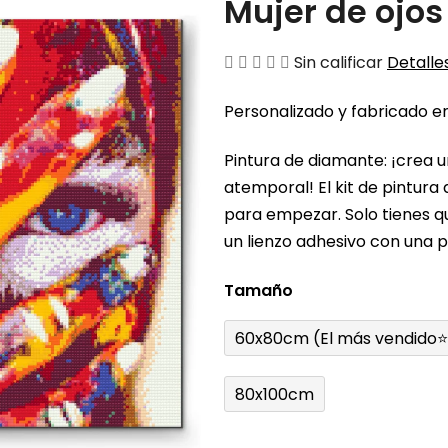
Mujer de ojos
La
Sin calificar
Detalles
valoración
Personalizado y fabricado en
media
del
Pintura de diamante: ¡crea 
producto
atemporal! El kit de pintura
es
para empezar. Solo tienes q
de
un lienzo adhesivo con una pl
0,0
sobre
Tamaño
5
estrellas.
60x80cm (El más vendido⭐
80x100cm