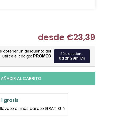
desde
€23,39
Medir prec
de obtener un descuento del
Sólo quedan...
%
. Utilice el código:
PROMO3
0d 2h 29m 16s
AÑADIR AL CARRITO
1 gratis
llévate el más barato GRATIS! ⭐