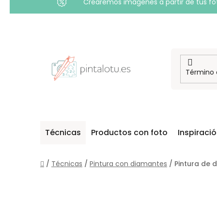
Crearemos imágenes a partir de tus foto
Ir
al
contenido
Técnicas
Productos con foto
Inspiraci
Inicio
/
Técnicas
/
Pintura con diamantes
/
Pintura de 