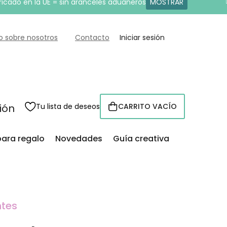
ricado en la UE = sin aranceles aduaneros
MOSTRAR
o sobre nosotros
Contacto
Iniciar sesión
sión
Tu lista de deseos
CARRITO VACÍO
CESTA
para regalo
Novedades
Guía creativa
ntes