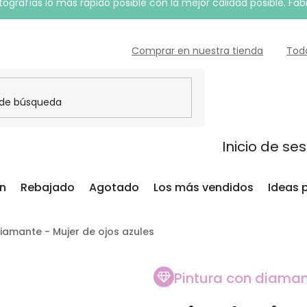
grafías lo más rápido posible con la mejor calidad posible. Fab
Comprar en nuestra tienda
Tod
Inicio de se
ón
Rebajado
Agotado
Los más vendidos
Ideas 
diamante - Mujer de ojos azules
Pintura con diama