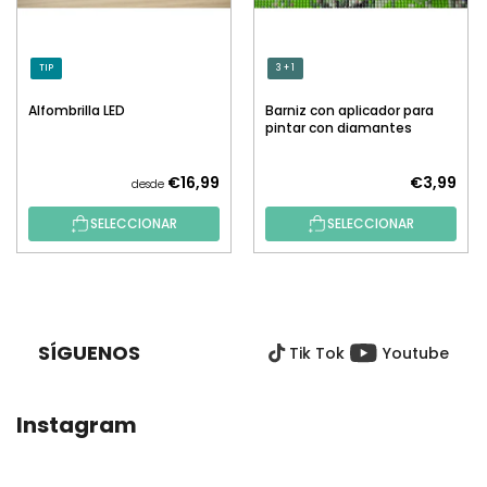
TIP
3 + 1
Alfombrilla LED
Barniz con aplicador para
pintar con diamantes
€16,99
€3,99
desde
SELECCIONAR
SELECCIONAR
P
I
E
SÍGUENOS
Tik Tok
Youtube
D
E
P
Instagram
Á
G