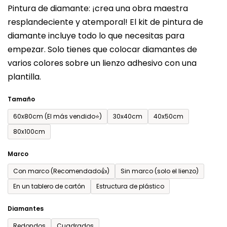
Pintura de diamante: ¡crea una obra maestra
producto
resplandeciente y atemporal! El kit de pintura de
es
diamante incluye todo lo que necesitas para
de
empezar. Solo tienes que colocar diamantes de
0,0
varios colores sobre un lienzo adhesivo con una
sobre
plantilla.
5
estrellas.
Tamaño
60x80cm (El más vendido⭐)
30x40cm
40x50cm
80x100cm
Marco
Con marco (Recomendado👍)
Sin marco (solo el lienzo)
En un tablero de cartón
Estructura de plástico
Diamantes
Redondos
Cuadrados