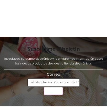
I
N
A
Suscribirse al boletín
Introduzca su correo electrónico y le enviaremos información sobre
los nuevos productos de nuestra tienda electrónica.
Correo
ENVIAR