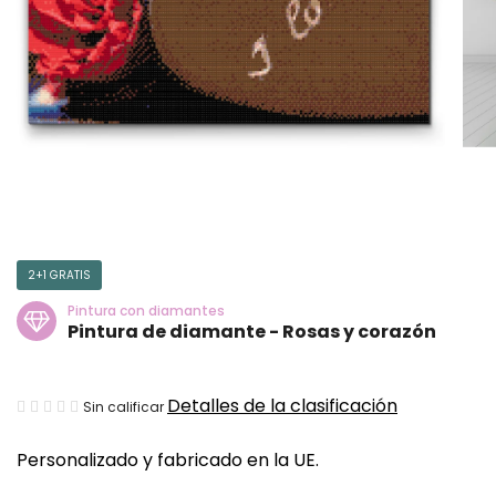
2+1 GRATIS
Pintura con diamantes
Pintura de diamante - Rosas y corazón
La
Detalles de la clasificación
Sin calificar
valoración
Personalizado y fabricado en la UE.
media
del